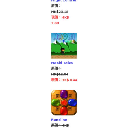
Flight Control
原價：
HK$23.18
現價：HK$
7.68
Naoki Tales
原價：
HK$12.64
現價：HK$ 8.44
Runeline
原價：HK$