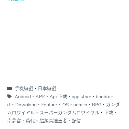
手機遊戲
、
日本遊戲
Android
、
APK
、
Apk下載
、
app store
、
bandai
、
dl
、
Download
、
Feature
、
iOS
、
namco
、
RPG
、
ガンダ
ムロワイヤル
、
スーパーガンダムロワイヤル
、
下載
、
南夢宮
、
萬代
、
超級高達王者
、
配信