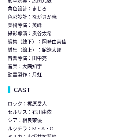
劇本統籌：広田光毅
角色設計：まじろ
色彩設計：ながさか暁
美術導演：美峰
攝影導演：奥谷太希
編集（線下）：岡崎由美佳
編集（線上）：館遼太郎
音響導演：田中亮
音樂：大隅知宇
動畫製作：月虹
▍
CAST
ロック：梶原岳人
セルリス：石川由依
シア：相良茉優
ルッチラ：M・A・O
ミルカ：小坂井祐莉絵