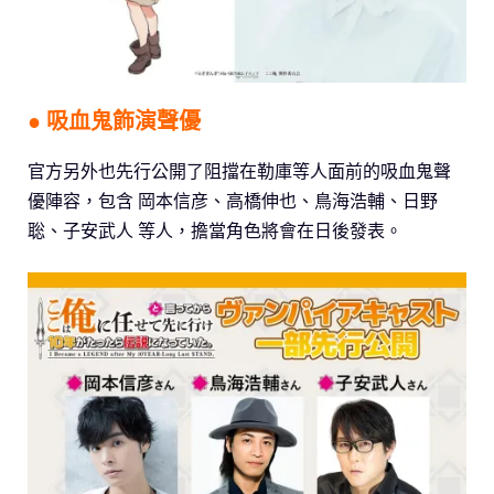
● 吸血鬼飾演聲優
官方另外也先行公開了阻擋在勒庫等人面前的吸血鬼聲
優陣容，包含 岡本信彦、高橋伸也、鳥海浩輔、日野
聡、子安武人 等人，擔當角色將會在日後發表。