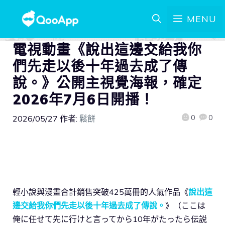
MENU
電視動畫《說出這邊交給我你
們先走以後十年過去成了傳
說。》公開主視覺海報，確定
2026年7月6日開播！
0
0
2026/05/27
作者:
鬆餅
輕小說與漫畫合計銷售突破425萬冊的人氣作品《
說出這
邊交給我你們先走以後十年過去成了傳說。
》（ここは
俺に任せて先に行けと言ってから10年がたったら伝説