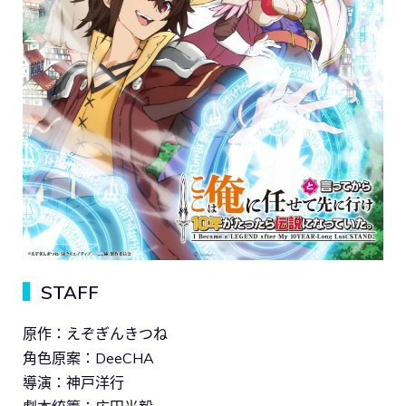
▍
STAFF
原作：えぞぎんきつね
角色原案：DeeCHA
導演：神戸洋行