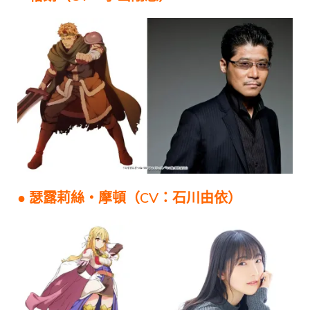
● 瑟露莉絲・摩頓（CV：石川由依）