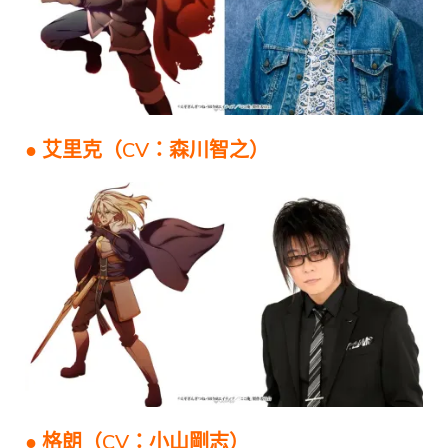
● 艾里克（CV：森川智之）
● 格朗（CV：小山剛志）