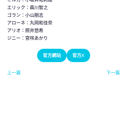
エリック：森川智之
ゴラン：小山剛志
アローネ：丸岡和佳奈
アリオ：照井悠希
ジニー：宮咲あかり
官方網站
官方X
上一篇
下一篇