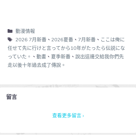
動漫情報
2026 7月新番
、
2026夏番
、
7月新番
、
ここは俺に
任せて先に行けと言ってから10年がたったら伝説にな
っていた。
、
動畫
、
夏季新番
、
說出這邊交給我你們先
走以後十年過去成了傳說。
留言
查看更多留言 ›