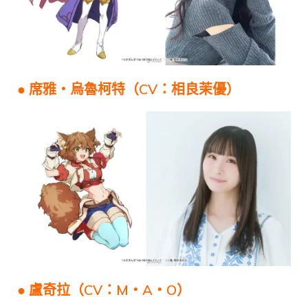
● 席雅・烏魯柯特（CV：相良茉優）
● 盧奇拉（CV：M・A・O）