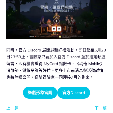
同時，官方 Discord 展開迎新好禮活動，即日起至6月23
日23:59止，冒險家只要加入官方 Discord 並於指定頻道
留言，即有機會獲得 MyCard 點數卡、《瑪奇 Mobile》
滑鼠墊、鍵帽吊飾等好禮。更多上市前消息與活動詳情
也將陸續公開，邀請冒險家一同迎接7月的到來。
遊戲形象官網
官方Discord
上一篇
下一篇