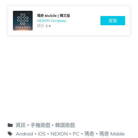
瑪奇 Mobile | 韓文版
安裝
NEXON Company
評分:
2.4
資訊
、
手機遊戲
、
韓國遊戲
Android
、
iOS
、
NEXON
、
PC
、
瑪奇
、
瑪奇 Mobile