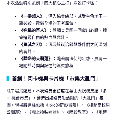
本次活動特別策劃「四大核心主打」場景打卡區：
《一拳超人》
：潛入協會總部，感受主角埼玉一
擊必殺、震懾全場的王者霸氣。
《進擊的巨人》
：與調查兵團一同獻出心臟，體
會追尋自由的熱血與悲壯。
《鬼滅之刃》
：沉浸於炭治郎與夥伴們之間深刻
的羈絆。
《葬送的芙莉蓮》
：隨著魔法使的足跡，展開一
場關於時間與記憶的溫柔旅程。
▍
首創！閃卡機與卡片機「市集大亂鬥」
除了場景體驗，本次祭典更首度在華山大規模集結「多
IP 機台市集」，營造出如祭典般熱鬧的「大亂鬥」氛
圍。現場將進駐包括《JoJo的奇妙冒險》、《櫻蘭高校男
公關部》、《戀上換裝娃娃》、《暗殺教室》、《地縛