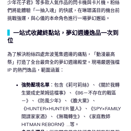
少年花子君》等多款人氣作品的閃卡機與卡片機。粉絲
們將能體驗「一抽入魂」的快感，在琳瑯滿目的機台前
挑戰強運，與心儀的本命角色進行一場夢幻邂逅。
▍
一站式收藏終點站，夢幻週邊逸品一次到
位
為了解決粉絲四處奔波蒐集週邊的痛點，「動漫最高
祭」打造了全台最齊全的夢幻週邊殿堂。現場嚴選強檔
IP 的熱門逸品，範圍涵蓋：
強勢壓境名單
：包含《莉可莉絲》、《關於我轉
生變成史萊姆這檔事》、《86－不存在的戰區
－》、《防風少年》、《膽大黨》、
《HUNTER×HUNTER 獵人》、《SPY×FAMILY
間諜家家酒》、《無職轉生》、《家庭教師
HITMAN REBORN!》…等。