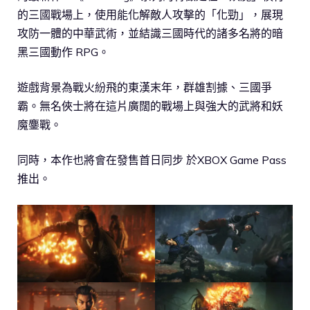
的三國戰場上，使用能化解敵人攻擊的「化勁」，展現
攻防一體的中華武術，並結識三國時代的諸多名將的暗
黑三國動作 RPG。
遊戲背景為戰火紛飛的東漢末年，群雄割據、三國爭
霸。無名俠士將在這片廣闊的戰場上與強大的武將和妖
魔鏖戰。
同時，本作也將會在發售首日同步 於XBOX Game Pass
推出。