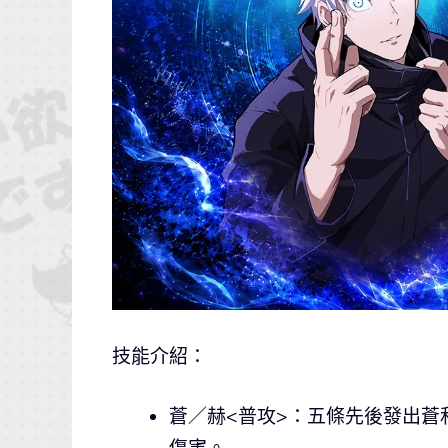
技能介紹：
蒼／赫<普攻>：五條先後發出