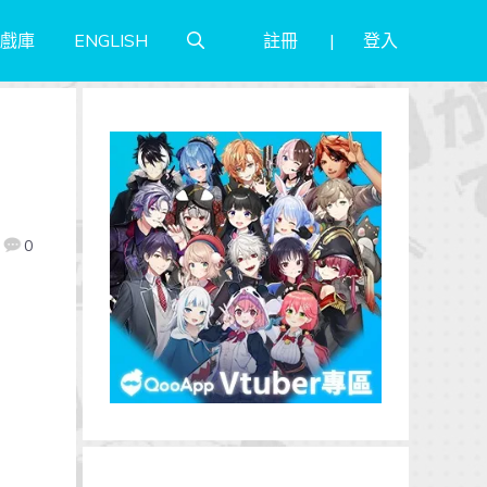
註冊
登入
戲庫
ENGLISH
0