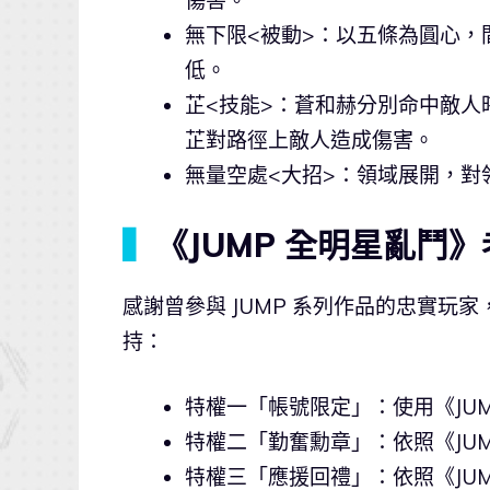
傷害。
無下限<被動>：以五條為圓心
低。
芷<技能>：蒼和赫分別命中敵人
芷對路徑上敵人造成傷害。
無量空處<大招>：領域展開，對
▍
《JUMP 全明星亂鬥
感謝曾參與 JUMP 系列作品的忠實
持：
特權一「帳號限定」：使用《JU
特權二「勤奮勳章」：依照《JU
特權三「應援回禮」：依照《JU