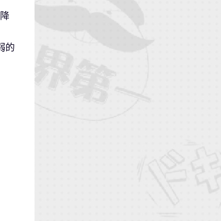
會降
弱的