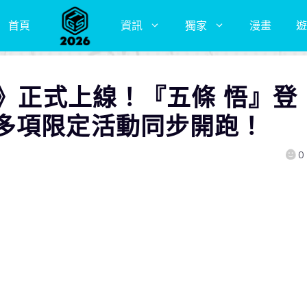
首頁
資訊
獨家
漫畫
遊
鬥》正式上線！『五條 悟』登
多項限定活動同步開跑！
0