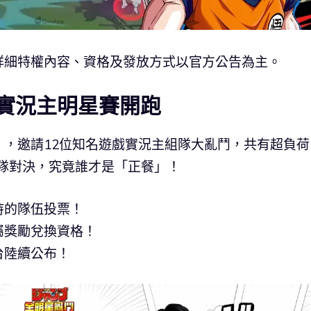
詳細特權內容、資格及發放方式以官方公告為主。
》實況主明星賽開跑
，邀請12位知名遊戲實況主組隊大亂鬥，共有超負荷
隊對決，究竟誰才是「正餐」！
持的隊伍投票！
屬獎勵兌換資格！
台陸續公布！