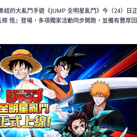
P 集結的大亂鬥手遊《JUMP 全明星亂鬥》今（24）日
五條 悟』登場，多項獨家活動同步開跑，並備有豐厚