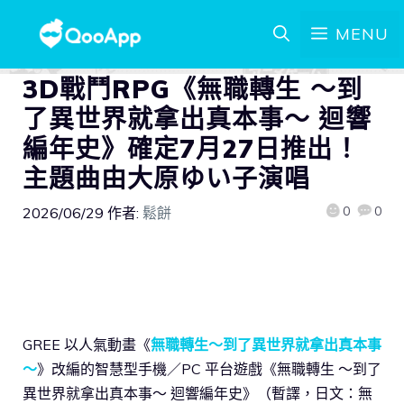
MENU
3D戰鬥RPG《無職轉生 ～到
了異世界就拿出真本事～ 迴響
編年史》確定7月27日推出！
主題曲由大原ゆい子演唱
0
0
2026/06/29
作者:
鬆餅
GREE 以人氣動畫《
無職轉生～到了異世界就拿出真本事
～
》改編的智慧型手機／PC 平台遊戲《無職轉生 ～到了
異世界就拿出真本事～ 迴響編年史》（暫譯，日文：無