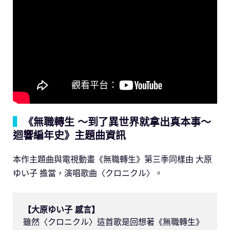
▍
《無職轉生 ～到了異世界就拿出真本事～
迴響編年史》主題曲資訊
本作主題曲與電視動畫《無職轉生》第三季同樣由 大原
ゆい子 擔當，演唱歌曲〈クロニクル〉。
雖然〈クロニクル〉這首歌是回想著《無職轉生》