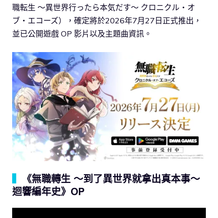
職転生 〜異世界行ったら本気だす〜 クロニクル・オ
ブ・エコーズ），確定將於2026年7月27日正式推出，
並已公開遊戲 OP 影片以及主題曲資訊。
▍
《無職轉生 ～到了異世界就拿出真本事～
迴響編年史》OP