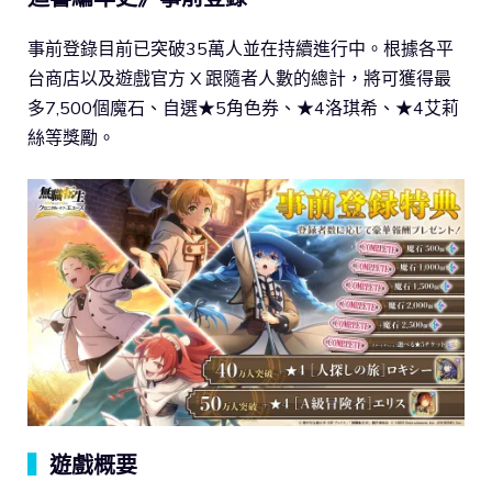
事前登錄目前已突破35萬人並在持續進行中。根據各平
台商店以及遊戲官方 X 跟隨者人數的總計，將可獲得最
多7,500個魔石、自選★5角色券、★4洛琪希、★4艾莉
絲等獎勵。
▍
遊戲概要