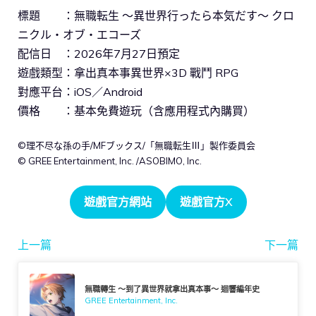
標題 ：無職転生 〜異世界行ったら本気だす〜 クロ
ニクル・オブ・エコーズ
配信日 ：2026年7月27日預定
遊戲類型：拿出真本事異世界×3D 戰鬥 RPG
對應平台：iOS／Android
價格 ：基本免費遊玩（含應用程式內購買）
©理不尽な孫の手/MFブックス/「無職転生Ⅲ」製作委員会
© GREE Entertainment, Inc. /ASOBIMO, Inc.
遊戲官方網站
遊戲官方X
上一篇
下一篇
無職轉生 ～到了異世界就拿出真本事～ 迴響編年史
GREE Entertainment, Inc.