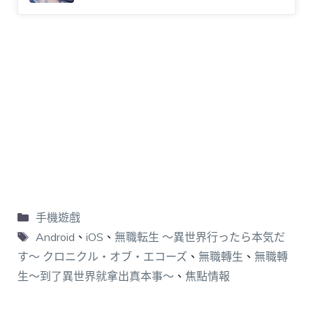
手機遊戲
Android
、
iOS
、
無職転生 〜異世界行ったら本気だ
す〜 クロニクル・オブ・エコーズ
、
無職轉生
、
無職轉
生～到了異世界就拿出真本事～
、
焦點情報