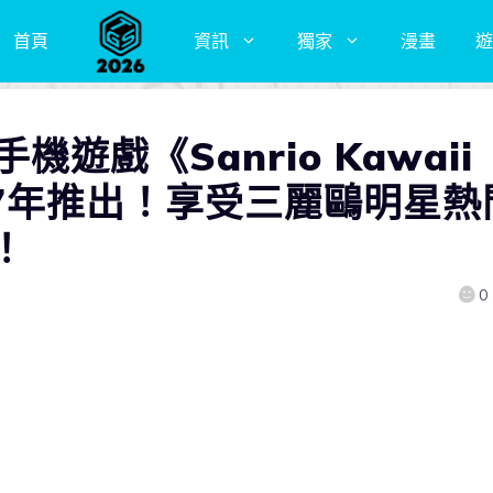
首頁
資訊
獨家
漫畫
遊
手機遊戲《Sanrio Kawaii
2027年推出！享受三麗鷗明星熱
！
0