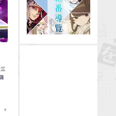
受三
鷗
）」。