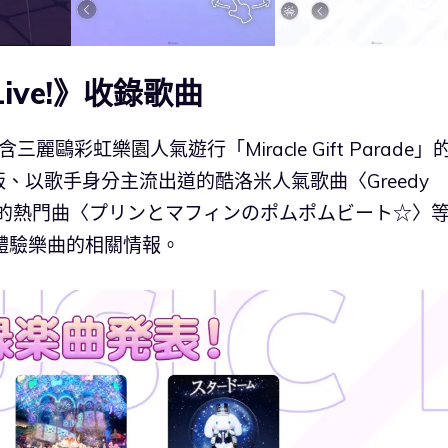
e Live!》收錄歌曲
麗鷗彩虹樂園人氣遊行「Miracle Gift Parade」
mix 版、以歌手身分主流出道的酷洛米人氣歌曲〈Greedy
0萬次播放的熱門曲〈プリンとマフィンのポムポムビート☆〉
可體驗樂曲的相關情報。