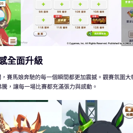
感全面升級
開闊，賽馬娘奔馳的每一個瞬間都更加震撼。觀賽氛圍大
沸騰，讓每一場比賽都充滿張力與感動。