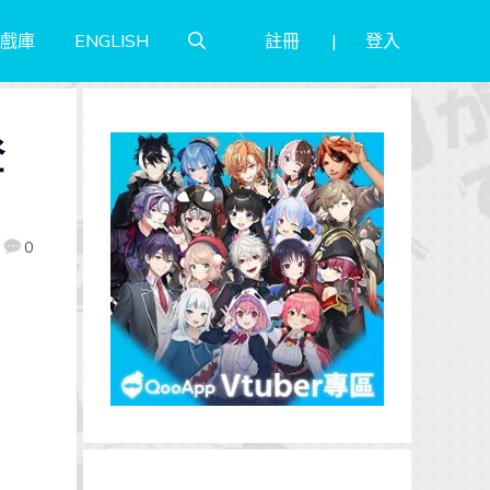
註冊
登入
戲庫
ENGLISH
登
！
0