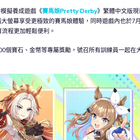
理的模擬養成遊戲《
賽馬娘Pretty Derby
》繁體中文版現
電腦大螢幕享受更極致的賽馬娘體驗，同時遊戲內也於7月
育流程更加輕鬆便利。
500個寶石、金幣等專屬獎勵，號召所有訓練員一起在