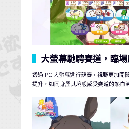
▍
大螢幕馳騁賽道，臨場
透過 PC 大螢幕進行競賽，視野更加
提升，如同身歷其境般感受賽道的熱血