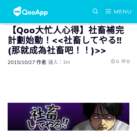
MENU
【Qoo大忙人心得】社畜補完
計劃始動！<<社畜してやる!!
(那就成為社畜吧！！)>>
0
0
2015/10/27
作者:
達人：3H