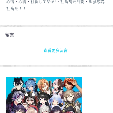
心得
、
心得
、
社畜してやる!!
、
社畜補完計劃
、
那就成為
社畜吧！！
留言
查看更多留言 ›