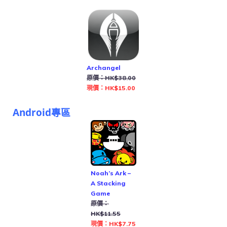
Archangel
原價：HK$38.00
現價：HK$15.00
Android專區
Noah’s Ark –
A Stacking
Game
原價：
HK$11.55
現價：HK$7.75