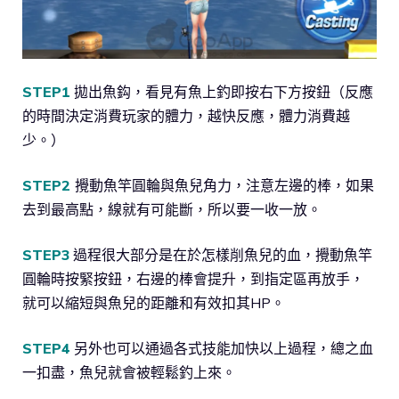
STEP1
拋出魚鈎，看見有魚上釣即按右下方按鈕（反應
的時間決定消費玩家的體力，越快反應，體力消費越
少。）
STEP2
攪動魚竿圓輪與魚兒角力，注意左邊的棒，如果
去到最高點，線就有可能斷，所以要一收一放。
STEP3
過程很大部分是在於怎樣削魚兒的血，攪動魚竿
圓輪時按緊按鈕，右邊的棒會提升，到指定區再放手，
就可以縮短與魚兒的距離和有效扣其HP。
STEP4
另外也可以通過各式技能加快以上過程，總之血
一扣盡，魚兒就會被輕鬆釣上來。