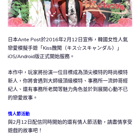
日本Ante Post於2016年2月12日宣佈，韓國女性人氣
戀愛模擬手遊「Kiss醜聞（キス☆スキャンダル）」
iOS/Android版正式開始服務。
本作中，玩家將扮演一位目標成為頂尖模特的時尚模特
新人，你將會遇到大師級頂級模特、事務所一流帥哥經
紀人、還有事務所老闆等魅力角色並於到展開心動不已
的戀愛故事。
情人節活動
與2月12日配信同時開始的還有情人節活動，請盡情享受
遊戲的故事吧！