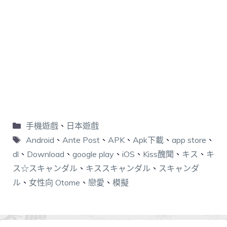
手機遊戲
、
日本遊戲
Android
、
Ante Post
、
APK
、
Apk下載
、
app store
、
dl
、
Download
、
google play
、
iOS
、
Kiss醜聞
、
キス
、
キ
ス☆スキャンダル
、
キススキャンダル
、
スキャンダ
ル
、
女性向 Otome
、
戀愛
、
模擬