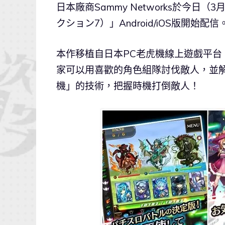
日本廠商Sammy Networks於今日
クション7）」Android/iOS版開始配信
本作移植自日本PC老虎機線上遊戲平台「7
家可以用喜歡的角色組隊討伐敵人，並
機」的技術，把握時機打倒敵人！