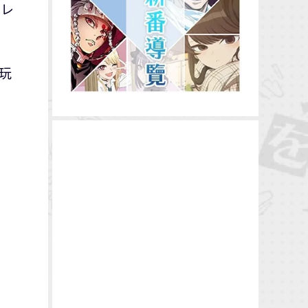
コレ
，玩