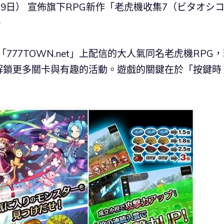
（3月9日） 宣佈旗下RPG新作「老虎機收集7（ビタオシ
。
77TOWN.net」上配信的大人氣同名老虎機RPG
解鎖更多關卡與有趣的活動。遊戲的關鍵在於「按鍵時