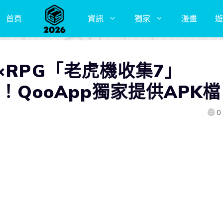
首頁
資訊
獨家
漫畫
遊
×RPG「老虎機收集7」
上架！QooApp獨家提供APK檔
0