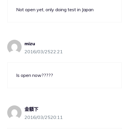
Not open yet, only doing test in Japan
mizu
2016/03/2522:21
Is open now?????
金額下
2016/03/2520:11