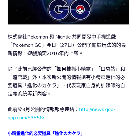
株式會社Pekemon 與 Niantic 共同開發中手機遊戲
「Pokémon GO」今日（27日）公開了關於玩法的的最
新情報，遊戲預定2016年內上架。
除了此前已經公佈的「如何捕抓小精靈」「口袋站」和
「道館戰」外，本次新公開的情報還有小精靈進化的必
要道具「進化のカケラ」、代表玩家自身的訓練師的自
定義系統等新內容。
此前於3月公開的情報報導連結：
http://news.qoo-
app.com/53856/
小精靈進化的必要道具「進化のカケラ」