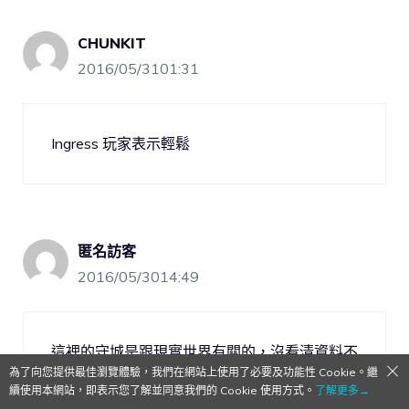
CHUNKIT
2016/05/3101:31
Ingress 玩家表示輕鬆
匿名訪客
2016/05/3014:49
這裡的守城是跟現實世界有關的，沒看清資料不
為了向您提供最佳瀏覽體驗，我們在網站上使用了必要及功能性 Cookie。繼
要盲BB,謝謝
續使用本網站，即表示您了解並同意我們的 Cookie 使用方式。
了解更多→