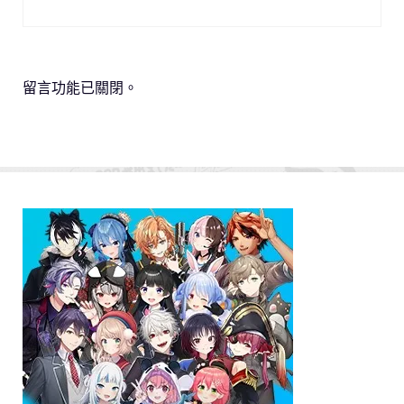
留言功能已關閉。