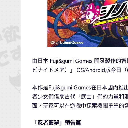
由日本 Fuji&gumi Games 開發製作
ビナイトメア）」iOS/Android版今日
本作是Fuji&gumi Games在日本
者少女們借助古代「武士」們的力量和
面，玩家可以在遊戲中探索機關重重的
「忍者噩夢」預告篇