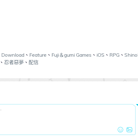
、
Download
、
Feature
、
Fuji＆gumi Games
、
iOS
、
RPG
、
Shino
、
忍者惡夢
、
配信