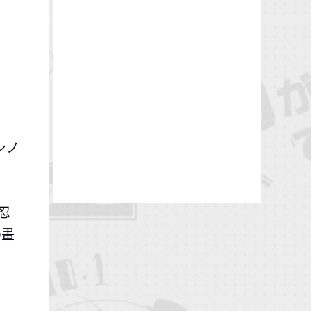
／シノ
忍
D畫