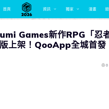
首頁
資訊
獨家
漫畫
遊
gumi Games新作RPG「忍
id版上架！QooApp全城首發
0