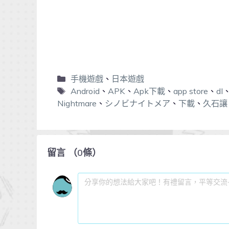
手機遊戲
、
日本遊戲
Android
、
APK
、
Apk下載
、
app store
、
dl
Nightmare
、
シノビナイトメア
、
下載
、
久石讓
留言
（
0
條）