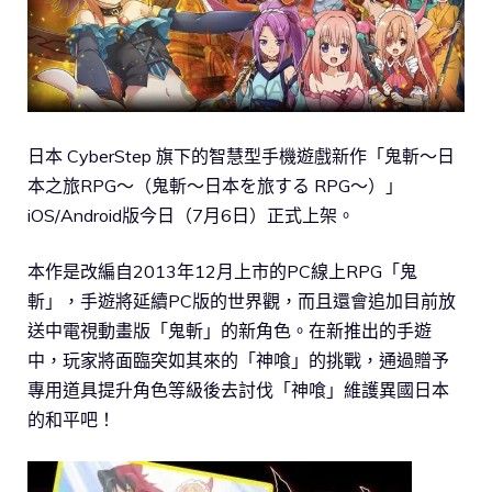
日本 CyberStep 旗下的智慧型手機遊戲新作「鬼斬～日
本之旅RPG～（鬼斬～日本を旅する RPG～）」
iOS/Android版今日（7月6日）正式上架。
本作是改編自2013年12月上市的PC線上RPG「鬼
斬」，手遊將延續PC版的世界觀，而且還會追加目前放
送中電視動畫版「鬼斬」的新角色。在新推出的手遊
中，玩家將面臨突如其來的「神喰」的挑戰，通過贈予
專用道具提升角色等級後去討伐「神喰」維護異國日本
的和平吧！