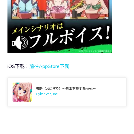
iOS下載：
前往AppStore下載
鬼斬（おにぎり）～日本を旅するRPG～
CyberStep, Inc.