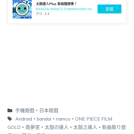
太鼓達人Plus 新曲隨便拿！
安裝
BANDAI NAMCO Entertainment Inc.
評分:
3.3
手機遊戲
、
日本遊戲
Android
、
bandai
、
namco
、
ONE PIECE FILM
GOLD
、
南夢宮
、
太鼓の達人
、
太鼓之達人
、
新曲取り放