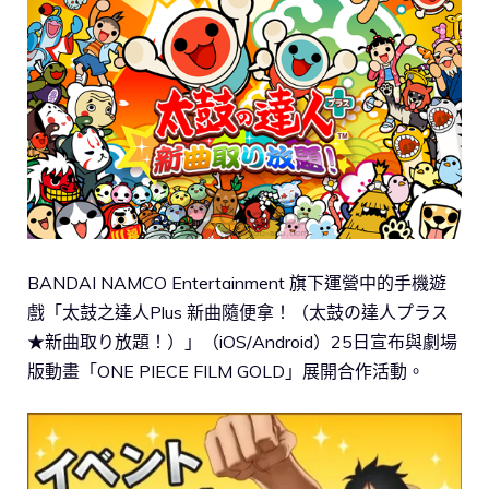
BANDAI NAMCO Entertainment 旗下運營中的手機遊
戲「太鼓之達人Plus 新曲隨便拿！（太鼓の達人プラス
★新曲取り放題！）」（iOS/Android）25日宣布與劇場
版動畫「ONE PIECE FILM GOLD」展開合作活動。