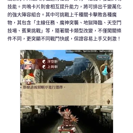
技能。共鳴卡片則會相互提升能力，將可排出千變萬化
的強大陣容組合。其中可挑戰上千種關卡擊敗各種魔
物，其包含「主線任務、魔神突襲、地獄降臨、天空鬥
技場、賓果挑戰」等，隨著關卡類型改變，不僅闖關條
件不同，更突顯不同戰鬥快感，保證容易上手又刺激！