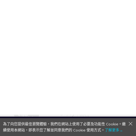
為了向您提供最佳瀏覽體驗，我們在網站上使用了必要及功能性 Cookie。繼
QooApp Limited © 2026
續使用本網站，即表示您了解並同意我們的 Cookie 使用方式。
了解更多→