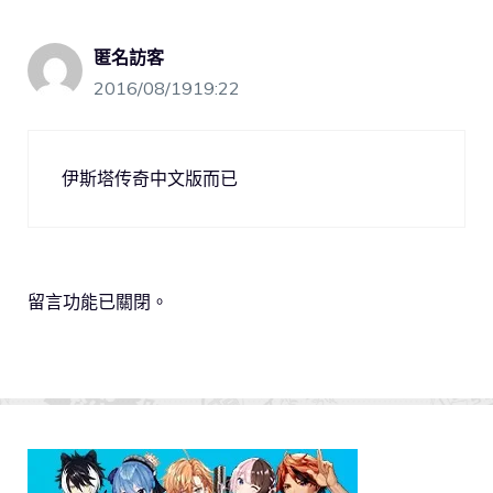
匿名訪客
2016/08/1919:22
伊斯塔传奇中文版而已
留言功能已關閉。