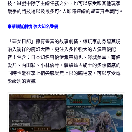
技。遊戲中除了主線任務之外，也可以享受跟其他玩家
競爭的鬥技場以及最多可4人即時連線的豐富賞金戰鬥。
豪華細膩劇情 強大知名聲優
「惡女日記」擁有豐富的故事劇情，讓玩家能身臨其境
融入徜徉的魔幻大陸，更注入多位強大的人氣聲優配
音！包含：日本知名聲優伊瀨茉莉也、澤城美雪、南條
愛乃、內田彩、小林優等，體驗遠古騎士的炙熱情感的
同時也能在掌上指尖感受無上限的臨場感，可以享受電
影級別的震撼！