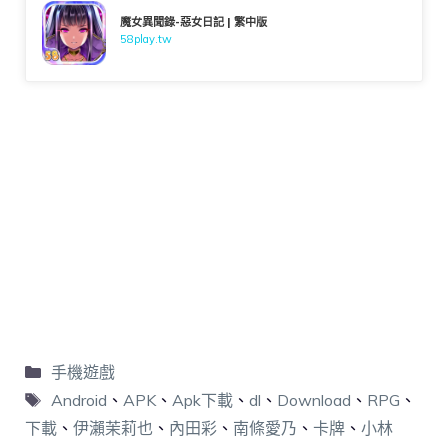
魔女異聞錄-惡女日記 | 繁中版
58play.tw
手機遊戲
Android
、
APK
、
Apk下載
、
dl
、
Download
、
RPG
、
下載
、
伊瀨茉莉也
、
內田彩
、
南條愛乃
、
卡牌
、
小林