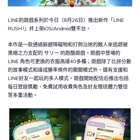
LINE的遊戲系列於今日（8月26日）推出新作「LINE
RUSH !」并上架iOS/Android雙平台。
本作是一款通過躲避障礙物和打倒沿途的敵人來追趕被
黑暗之力支配的 サリー 的跑酷遊戲。遊戲中登場的
LINE 角色可更換的衣服高達40多種；遊戲除了比拼分數
的故事模式和達成勝率條件的闖關模式外，還有支援和
LINE好友一起玩的多人模式。遊戲開始配信后推出包括
每日登錄獎勵、免費試用收費角色及好友贈送體力雙倍
等多重活動。