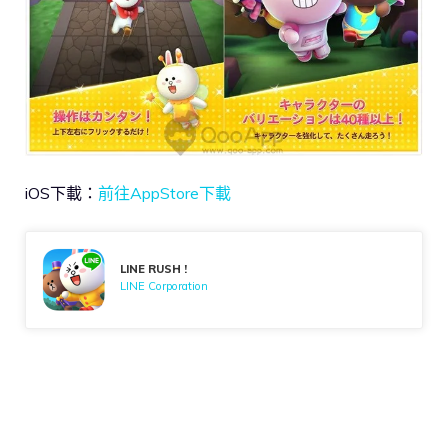
iOS下載：
前往AppStore下載
LINE RUSH !
LINE Corporation