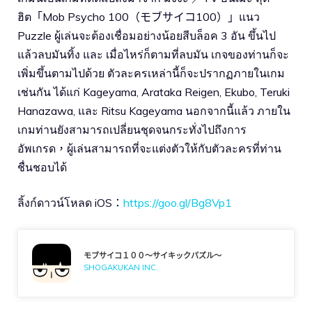
ฮิต「Mob Psycho 100（モブサイコ100）」แนว
Puzzle ผู้เล่นจะต้องเชื่อมอย่างน้อยสีบล็อค 3 อัน ขึ้นไป
แล้วลบมันทิ้ง และ เมื่อไหร่ก็ตามที่ลบมัน เกจของท่านก็จะ
เพิ่มขึ้นตามไปด้วย ตัวละครเหล่านี้ก็จะปรากฏภายในเกม
เช่นกัน ได้แก่ Kageyama, Arataka Reigen, Ekubo, Teruki
Hanazawa, และ Ritsu Kageyama นอกจากนี้แล้ว ภายใน
เกมท่านยังสามารถเปลี่ยนชุดจนกระทั่งไปถึงการ
อัพเกรด，ผู้เล่นสามารถที่จะแต่งตัวให้กับตัวละครที่ท่าน
ชื่นชอบได้
ลิ้งก์ดาวน์โหลด iOS：
https://goo.gl/Bg8Vp1
モブサイコ１００〜サイキックパズル〜
SHOGAKUKAN INC.