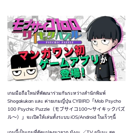
เกมมือถือใหม่ที่พัฒนาร่วมกันระหว่างสำนักพิมพ์
Shogakukan และ ค่ายเกมญี่ปุ่น CYBIRD「Mob Psycho
100 Psychic Puzzle（モブサイコ100～サイキックパズ
ル～）」จะเปิดให้เล่นทั้งระบบ iOS/Android ในเร็วๆนี้
เกมนี้เป็นเกมที่ดัดแปลงมาจาก มังงะ ／TV อนิเมะ สุด