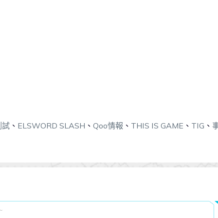
測試
、
ELSWORD SLASH
、
Qoo情報
、
THIS IS GAME
、
TIG
、