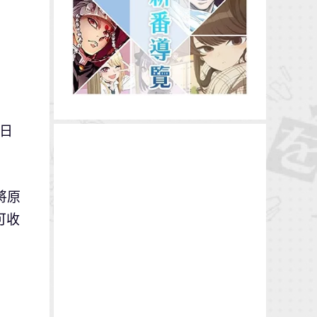
日
將原
可收