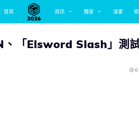
首頁
資訊
獨家
漫畫
遊
、「Elsword Slash」測
0