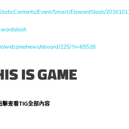
m/StaticContents/Event/Smart/ElswordSlash/2016101
lswordslash
om/webzine/news/nboard/225/?n=65526
點擊查看TIG全部內容