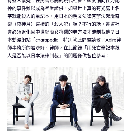
有些人懷疑：在民智已開的現代社會，過度偏向怪力亂
神的事件難以成為呈堂證供，如果世上真的有光寫上名
字就能殺人的筆記本，用日本的明文法律有辦法起訴奇
樂（夜神月）這樣的「殺人犯」嗎？不行的話，難道社
會必須退化回中世紀魔女狩獵的老方法才能制裁他？日
本動漫網站「charapedia」特別就此問題請教了Adire律
師事務所的岩沙好幸律師，在此節錄「用死亡筆記本殺
人是否能以日本法律制裁」的問題僅供各位參考：