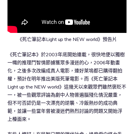
《死亡筆記本Light up the NEW world》預告片
《死亡筆記本》於2003年底開始連載，很快地便以獨樹
一幟的推理鬥智情節擄獲眾多漫迷的心，2006年動畫
化，之後多次改編成真人電影，連好萊塢都已購得翻拍
權，預計在明年推出美版死筆電影。而《死亡筆記本
Light up the NEW world》這幾天以來觀眾們雖然褒貶不
一，被一些觀眾評論為劇中人物普遍腦殘化情況嚴重，
但不可否認仍是一次漂亮的逆襲、冷飯熱炒的成功典
範，並讓一些當年曾被漫迷們熱烈討論的問題又開始浮
上檯面來。