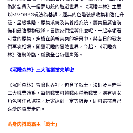
術將您帶入一個夢幻般的遊戲世界。《沉睡森林》主要
以MMORPG玩法為基調，經典的色階裝備收集和強化升
級、星級進階、寵物系統及其養成系統，籌集最厲害裝
備和最強寵物戰隊。冒險家們還等什麼呢，一起率領著
可愛的寵物，穿梭在美輪美奐的場景中，與昔日的戰友
們再次相遇，闖蕩沉睡的冒險世界，今起，《沉睡森
林》強勢降臨，感動全台每個角落。
《沉睡森林》三大職業搶先解密
《沉睡森林》冒險世界裡，包含了戰士、法師及弓箭手
三大職業體系，每個職業可轉職兩種新職業，還有男女
角色可任意選擇，玩家達到一定等級後，即可選擇自己
喜愛的職業走向。
貼身肉搏戰霸主「戰士」