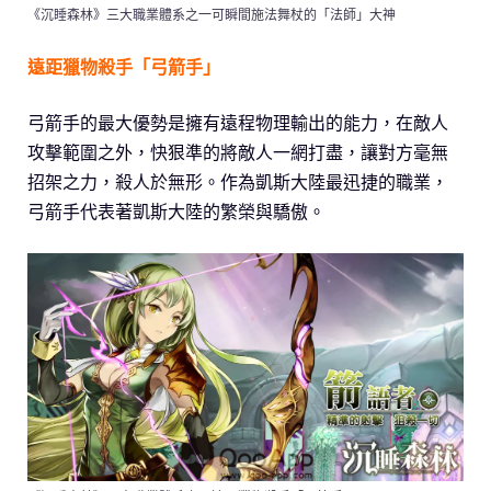
《沉睡森林》三大職業體系之一可瞬間施法舞杖的「法師」大神
遠距獵物殺手「弓箭手」
弓箭手的最大優勢是擁有遠程物理輸出的能力，在敵人
攻擊範圍之外，快狠準的將敵人一網打盡，讓對方毫無
招架之力，殺人於無形。作為凱斯大陸最迅捷的職業，
弓箭手代表著凱斯大陸的繁榮與驕傲。