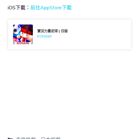
iOS下載：
前往AppStore下載
實況力量足球 | 日版
KONAMI