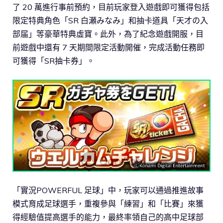
了 20 萬進行事前預約，目前玩家登入遊戲即可獲得包括
限定特典角色「SR 白瀬みなみ」和抽卡道具「天才の入
部届」等豪華特典虛寶。此外，為了紀念遊戲開服，目
前遊戲中還有 7 天期間限定活動開催，完成活動任務即
可獲得「SR抽卡券」。
「實況POWERFUL 足球」中，玩家可以通過推進故事
模式育成足球選手，重複參與「練習」和「比賽」來獲
得經驗值提高選手的能力，最終率領自己的高中足球部