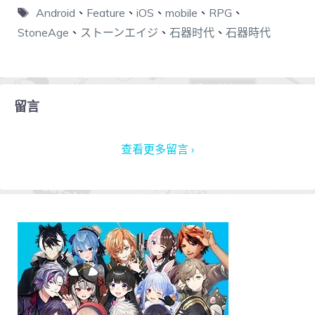
Android
、
Feature
、
iOS
、
mobile
、
RPG
、
StoneAge
、
ストーンエイジ
、
石器时代
、
石器時代
留言
查看更多留言 ›