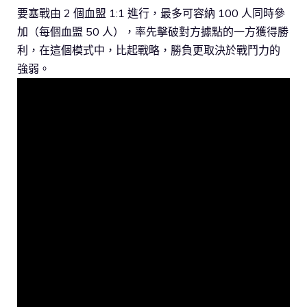
要塞戰由 2 個血盟 1:1 進行，最多可容納 100 人同時參
加（每個血盟 50 人），率先擊破對方據點的一方獲得勝
利，在這個模式中，比起戰略，勝負更取決於戰鬥力的
強弱。