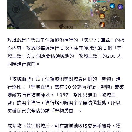
攻城戰是血盟爲了佔領城池進行的 「天堂2：革命」的核
心內容，攻城戰每週進行 1 次，由守護城池的 1 個「守
城血盟」與 3 個想要佔領城池的「攻城血盟」的200 人
同時進行戰鬥。
「攻城血盟」爲了佔領城池需對城最內側的「聖物」進
行烙印，「守城血盟」需在 30 分鐘內守衛「聖物」或破
壞敵方所有攻城陣地。「聖物」烙印只能由「攻城血
盟」的君主進行，進行烙印時君主呈無防備狀態，所以
需確保已完全佔領該「聖物房間」。
成功攻下並征服城后，可在該城池收取交易手續費，獲