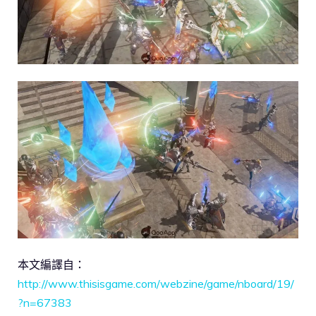
本文編譯自：
http://www.thisisgame.com/webzine/game/nboard/19/
?n=67383