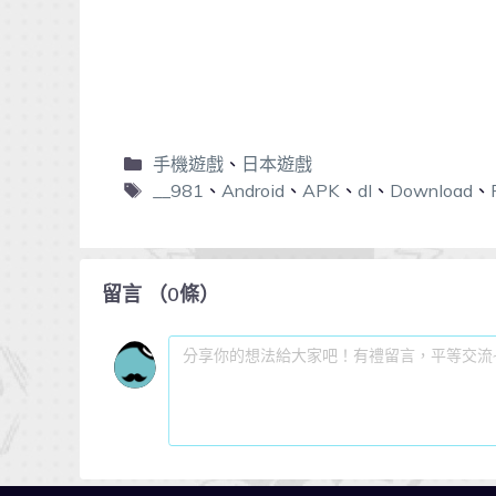
手機遊戲
、
日本遊戲
__981
、
Android
、
APK
、
dl
、
Download
、
留言
（
0
條）