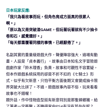
日本玩家反應:
「我只為看故事而玩，但角色育成方面真的很累人
啊。」
「原以為又是突破渣GAME，但玩著玩著就有不少抽卡
卷和石，感覺還好。」
「每天都重覆著同樣的事情，已經厭倦了。」
名副其實的重量級遊戲大作，聲優陣容強大，過場有動
畫，人設是「貞本義行」，故事由日本知名文字冒險遊
戲劇作家「鈴木理香」負責，故事和可觀性不容置疑，
但本作遊戲系統採用的卻是不折不扣的《七騎士》形
式，似乎有欠新意，只怕平衡方面後期又會變成抽卡限
界突破大比拼了。不過，遊戲故事內容不俗，玩來看看
故事也不錯喔！
題外話，作中怪物造型挺有新意特別是那隻蟑螂豬，給
了筆者一定衝擊，不曉得家中PS4有沒有其存在呢？