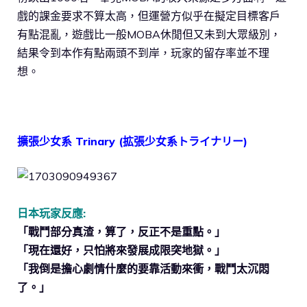
戲的課金要求不算太高，但運營方似乎在擬定目標客戶
有點混亂，遊戲比一般MOBA休閒但又未到大眾級別，
結果令到本作有點兩頭不到岸，玩家的留存率並不理
想。
擴張少女系 Trinary (拡張少女系トライナリー)
日本玩家反應:
「戰鬥部分真渣，算了，反正不是重點。」
「現在還好，只怕將來發展成限突地獄。」
「我倒是擔心劇情什麼的要靠活動來衝，戰鬥太沉悶
了。」