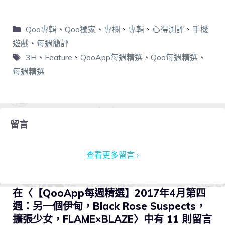
Qoo專輯
、
Qoo獨家
、
專欄
、
專輯
、
心得測評
、
手機
遊戲
、
每週簡評
3H
、
Feature
、
QooApp每週精選
、
Qoo每週精選
、
每週精選
留言
查看更多留言 ›
在〈【QooApp每週精選】2017年4月第四
週：另一個伊甸，Black Rose Suspects，
擴張少女，FLAME×BLAZE〉中有 11 則留言