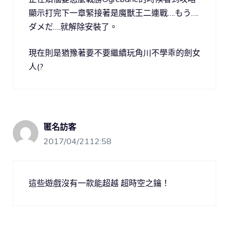
顯示打完下一章緊接著是魔獸王二連戰….もう….
ダメだ….就解除安裝了。
現在則是猶豫著要不要繼續玩角川不學乖的劍女
人(?
匿名訪客
2017/04/2112:58
這些遊戲沒有一款能超越 超時空之鑰！