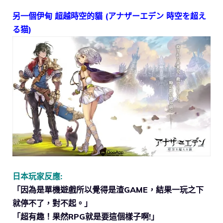
另一個伊甸 超越時空的貓 (アナザーエデン 時空を超え
る猫)
日本玩家反應:
「因為是單機遊戲所以覺得是渣GAME，結果一玩之下
就停不了，對不起。」
「超有趣！果然RPG就是要這個樣子啊!」