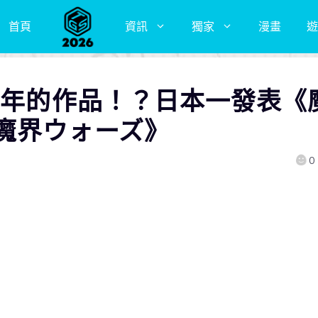
首頁
資訊
獨家
漫畫
遊
3年的作品！？日本一發表《
魔界ウォーズ》
0