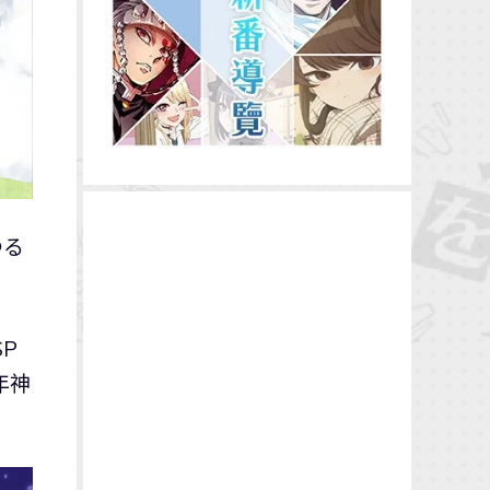
ゆる
P
年神