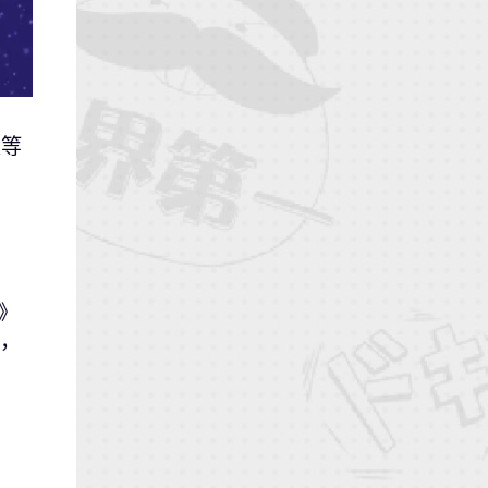
長等
》
，