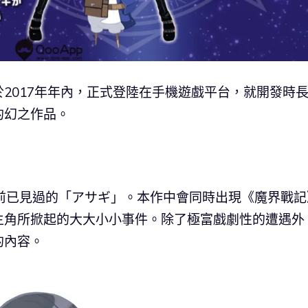
2017年年內，正式登陸在手機遊戲平台，就開發時
的幻之作品。
前已見過的「アサギ」。本作中會同時出現《魔界戰記
主角所掀起的大大小小事件。除了極富戲劇性的遭遇外
的內容。