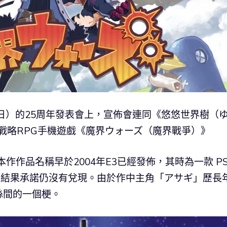
5日）的25周年發表會上，宣佈會連同《悠悠世界樹（
 推出戰略RPG手機遊戲《魔界ウォーズ（魔界戰爭）》
作作品名稱早於2004年E3已經發佈，其時為一款 PS
n 3 ，結果承諾仍沒有兌現。由於作中主角「アサギ」歷長
絲間的一個梗。