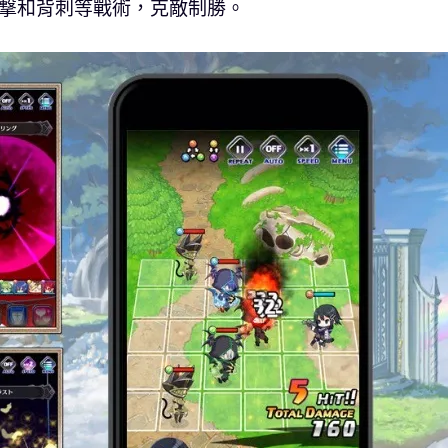
夾撃和背刺等戰術，克敵制勝。