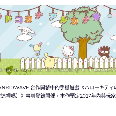
 SANRIOWAVE 合作開發中的手機遊戲《ハローキティ
y 會在這裡嗎）》事前登錄開催，本作預定2017年內與玩