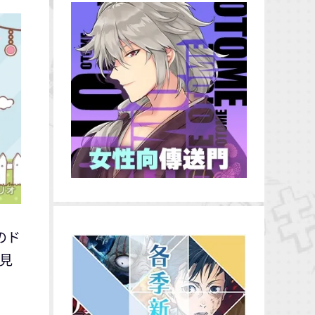
のド
家見