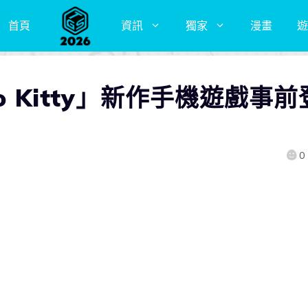
首頁
資訊
獨家
漫畫
遊
o Kitty」新作手機遊戲事前
0