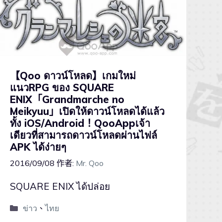
【Qoo ดาวน์โหลด】เกมใหม่
แนวRPG ของ SQUARE
ENIX「Grandmarche no
Meikyuu」เปิดให้ดาวน์โหลดได้แล้ว
ทั้ง iOS/Android！QooAppเจ้า
เดียวที่สามารถดาวน์โหลดผ่านไฟล์
APK ได้ง่ายๆ
2016/09/08
作者:
Mr. Qoo
SQUARE ENIX ได้ปล่อย
ข่าว
、
ไทย