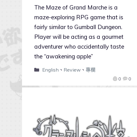
The Maze of Grand Marche is a
maze-exploring RPG game that is
fairly similar to Gumball Dungeon.
Player will be acting as a gourmet
adventurer who accidentally taste
the “awakening apple”
English
、
Review
、
專欄
0
0