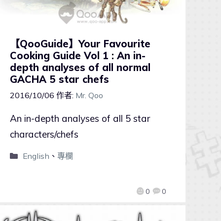
【QooGuide】Your Favourite
Cooking Guide Vol 1 : An in-
depth analyses of all normal
GACHA 5 star chefs
2016/10/06
作者:
Mr. Qoo
An in-depth analyses of all 5 star
characters/chefs
English
、
專欄
0
0