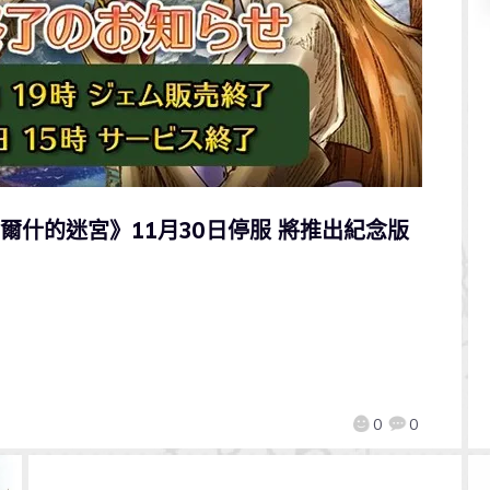
大瑪爾什的迷宮》11月30日停服 將推出紀念版
0
0