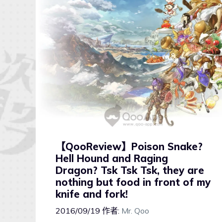
【QooReview】Poison Snake?
Hell Hound and Raging
Dragon? Tsk Tsk Tsk, they are
nothing but food in front of my
knife and fork!
2016/09/19
作者:
Mr. Qoo