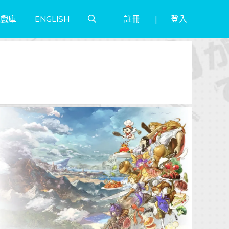
註冊
登入
戲庫
ENGLISH