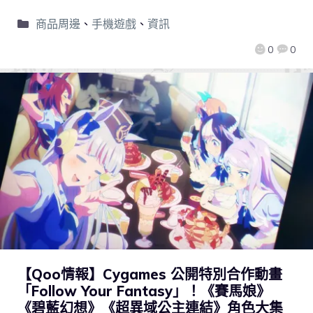
商品周邊
、
手機遊戲
、
資訊
0
0
【Qoo情報】Cygames 公開特別合作動畫
「Follow Your Fantasy」！《賽馬娘》
《碧藍幻想》《超異域公主連結》角色大集