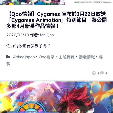
【Qoo情報】Cygames 宣布於3月22日放送
「Cygames Animation」特別節目 將公開
多部4月新番作品情報！
2020/03/13
作者:
Mr. Qoo
佐賀偶像也要參戰了嗎？
AnimeJapan
、
Qoo獨家
、
主題博覽
、
動漫情報
、
專
輯
0
0