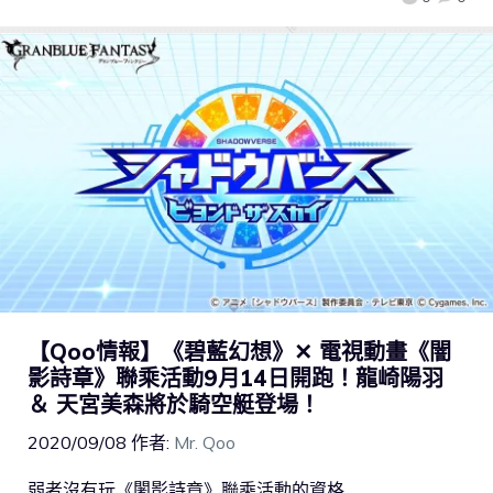
【Qoo情報】《碧藍幻想》✕ 電視動畫《闇
影詩章》聯乘活動9月14日開跑！龍崎陽羽
＆ 天宮美森將於騎空艇登場！
2020/09/08
作者:
Mr. Qoo
弱者沒有玩《闍影詩章》聯乘活動的資格