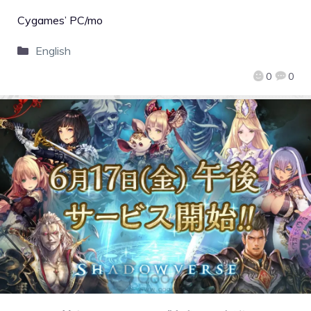
Cygames’ PC/mo
English
0
0