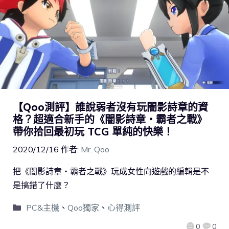
【Qoo測評】誰說弱者沒有玩闇影詩章的資
格？超適合新手的《闇影詩章‧霸者之戰》
帶你拾回最初玩 TCG 單純的快樂！
2020/12/16
作者:
Mr. Qoo
把《闇影詩章‧霸者之戰》玩成女性向遊戲的編輯是不
是搞錯了什麼？
PC&主機
、
Qoo獨家
、
心得測評
0
0