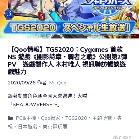
【Qoo情報】TGS2020：Cygames 首款
NS 遊戲《闇影詩章‧霸者之戰》公開第2彈
PV 遊戲製作人 木村唯人 視訊聯訪暢談遊
戲魅力
2020/09/26
作者:
Mr. Qoo
跟著動畫角色朝全國大會邁進！大喊
「SHADOWVERSE～」
PC&主機
、
Qoo獨家
、
TGS2020
、
主題博覽
、
專
輯
、
日本遊戲
、
東京電玩展
0
0