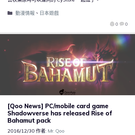
動漫情報
、
日本遊戲
0
0
[Qoo News] PC/mobile card game
Shadowverse has released Rise of
Bahamut pack
2016/12/30
作者:
Mr. Qoo