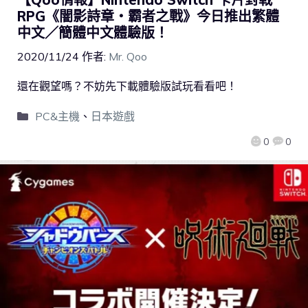
RPG《闇影詩章‧霸者之戰》今日推出繁體
中文／簡體中文體驗版！
2020/11/24
作者:
Mr. Qoo
還在觀望嗎？不妨先下載體驗版試玩看看吧！
PC&主機
、
日本遊戲
0
0