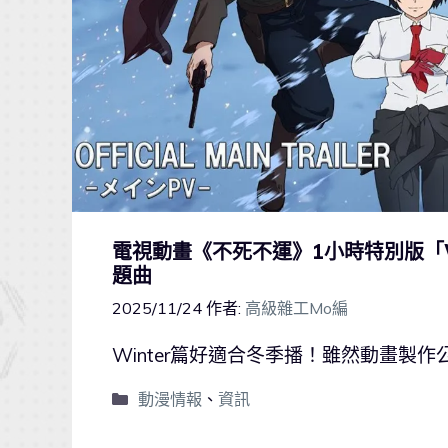
電視動畫《不死不運》1小時特別版「W
題曲
2025/11/24
作者:
高級雜工Mo編
Winter篇好適合冬季播！雖然動畫製
動漫情報
、
資訊