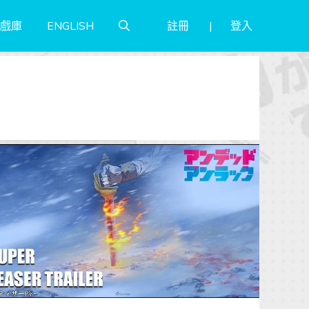
註冊
登入
戲庫
ENGLISH