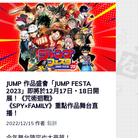
JUMP 作品盛會「JUMP FESTA
2023」即將於12月17日・18日開
展！《咒術迴戰》
《SPY×FAMILY》重點作品舞台直
播！
2022/12/15
作者:
鬆餅
今年舞台陣容也太豪華！