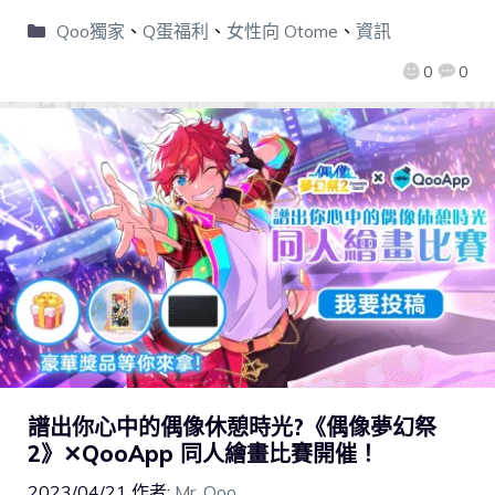
Qoo獨家
、
Q蛋福利
、
女性向 Otome
、
資訊
0
0
譜出你心中的偶像休憩時光?《偶像夢幻祭
2》✕QooApp 同人繪畫比賽開催！
2023/04/21
作者:
Mr. Qoo