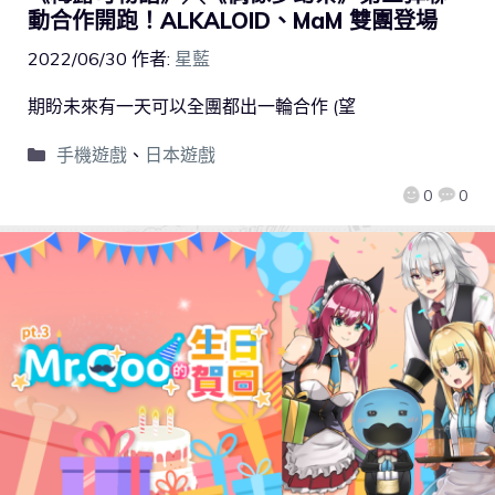
動合作開跑！ALKALOID、MaM 雙團登場
2022/06/30
作者:
星藍
期盼未來有一天可以全團都出一輪合作 (望
手機遊戲
、
日本遊戲
0
0