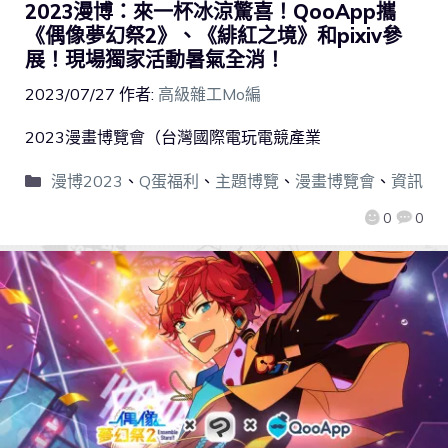
2023漫博：來一杯冰涼驚喜！QooApp攜
《偶像夢幻祭2》、《緋紅之境》和pixiv參
展！現場獨家活動暑氣全消！
2023/07/27
作者:
高級雜工Mo編
2023漫畫博覽會（台灣國際電玩電競產業
漫博2023
、
Q蛋福利
、
主題博覽
、
漫畫博覽會
、
資訊
0
0