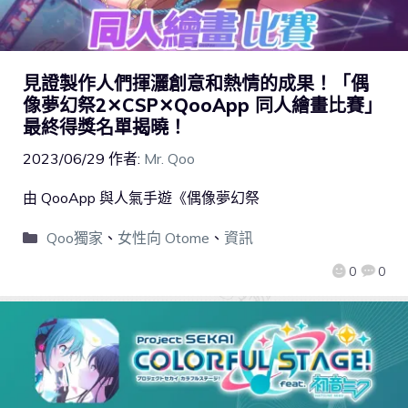
見證製作人們揮灑創意和熱情的成果！「偶
像夢幻祭2✕CSP✕QooApp 同人繪畫比賽」
最終得獎名單揭曉！
2023/06/29
作者:
Mr. Qoo
由 QooApp 與人氣手遊《偶像夢幻祭
Qoo獨家
、
女性向 Otome
、
資訊
0
0