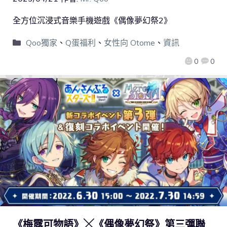
全方位沉浸式音樂手機遊戲《偶像夢幻祭2》
Qoo獨家
、
Q蛋福利
、
女性向 Otome
、
資訊
0
0
《梅露可物語》╳《偶像夢幻祭》第三彈聯