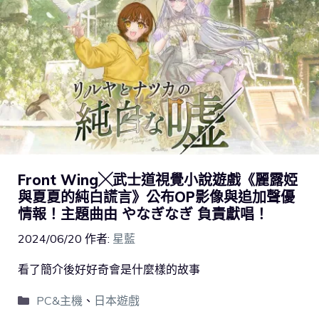
Front Wing╳武士道視覺小說遊戲《麗露婭
與夏夏的純白謊言》公布OP影像與追加聲優
情報！主題曲由 やなぎなぎ 負責獻唱！
2024/06/20
作者:
星藍
看了簡介後好好奇會是什麼樣的故事
PC&主機
、
日本遊戲