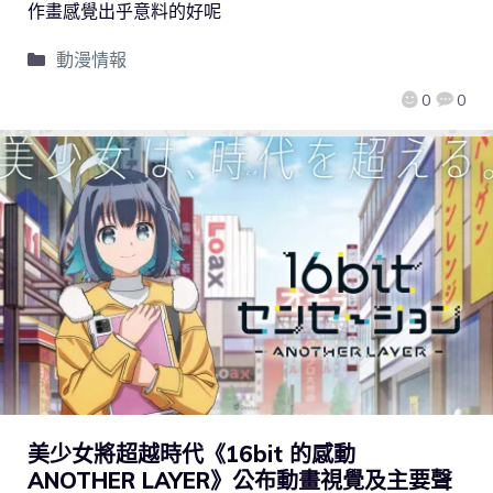
作畫感覺出乎意料的好呢
動漫情報
0
0
美少女將超越時代《16bit 的感動
ANOTHER LAYER》公布動畫視覺及主要聲