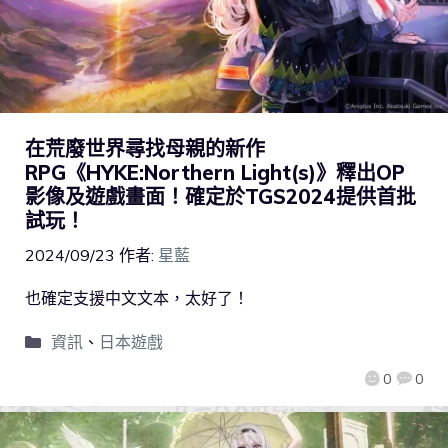
在荒廢世界尋找母親的新作
RPG《HYKE:Northern Light(s)》釋出OP
影像及遊戲畫面！確定於TGS2024提供首批
試玩！
2024/09/23
作者:
星藍
也確定支援中文文本，太好了！
資訊
、
日本遊戲
0
0