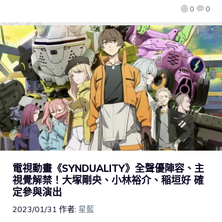
0
0
電視動畫《SYNDUALITY》全聲優陣容、主
視覺解禁！大塚剛央、小林裕介、稲垣好 確
定參與演出
2023/01/31
作者:
星藍