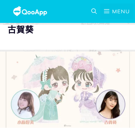
MENU
古賀葵