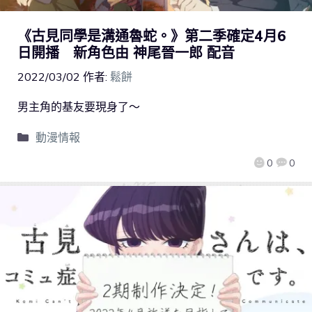
《古見同學是溝通魯蛇。》第二季確定4月6
日開播 新角色由 神尾晉一郎 配音
2022/03/02
作者:
鬆餅
男主角的基友要現身了～
動漫情報
0
0