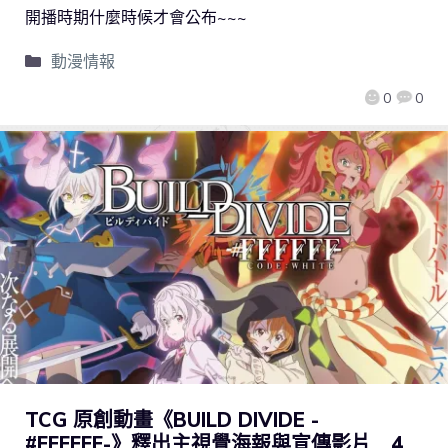
開播時期什麼時候才會公布~~~
動漫情報
0
0
TCG 原創動畫《BUILD DIVIDE -
#FFFFFF-》釋出主視覺海報與宣傳影片 4