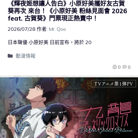
《輝夜姬想讓人告白》小原好美攜好友古賀
葵再次 來台！《小原好美 粉絲見面會 2026
feat. 古賀葵》門票現正熱賣中！
2026/07/28
作者:
Mr. Qoo
日本聲優 小原好美 日前宣布，將於 20
動漫情報
0
0