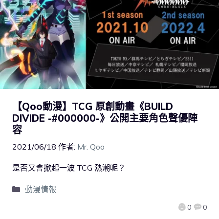
【Qoo動漫】TCG 原創動畫《BUILD
DIVIDE -#000000-》公開主要角色聲優陣
容
2021/06/18
作者:
Mr. Qoo
是否又會掀起一波 TCG 熱潮呢？
動漫情報
0
0