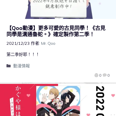
【Qoo動漫】更多可愛的古見同學！《古見
同學是溝通魯蛇。》確定製作第二季！
2021/12/23
作者:
Mr. Qoo
第二季好耶！！！
動漫情報
0
0