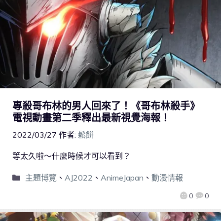
專殺哥布林的男人回來了！《哥布林殺手》
電視動畫第二季釋出最新視覺海報！
2022/03/27
作者:
鬆餅
等太久啦～什麼時候才可以看到？
主題博覽
、
AJ2022
、
AnimeJapan
、
動漫情報
0
0