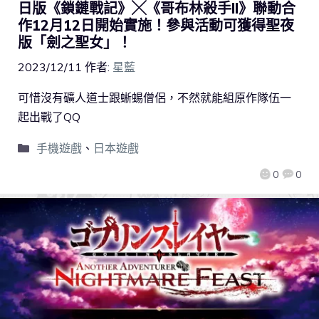
日版《鎖鏈戰記》╳《哥布林殺手II》聯動合
作12月12日開始實施！參與活動可獲得聖夜
版「劍之聖女」！
2023/12/11
作者:
星藍
可惜沒有礦人道士跟蜥蜴僧侶，不然就能組原作隊伍一
起出戰了QQ
手機遊戲
、
日本遊戲
0
0