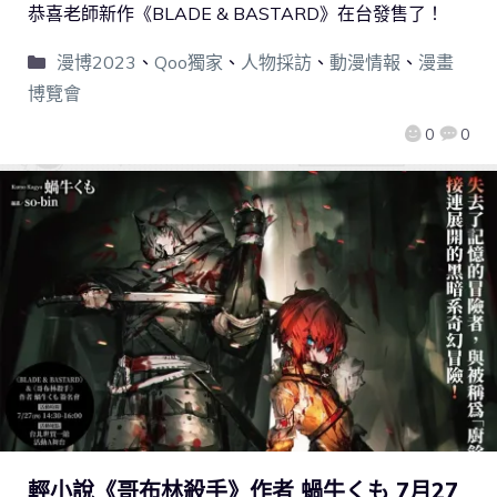
恭喜老師新作《BLADE & BASTARD》在台發售了！
漫博2023
、
Qoo獨家
、
人物採訪
、
動漫情報
、
漫畫
博覽會
0
0
輕小說《哥布林殺手》作者 蝸牛くも 7月27