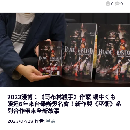
0
0
2023漫博：《哥布林殺手》作家 蝸牛くも
睽違6年來台舉辦簽名會！新作與《巫術》系
列合作帶來全新故事
2023/07/28
作者:
星藍