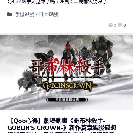
哥布林殺手是退休了嗎？連動畫二期都沒消息了…
手機遊戲
、
日本遊戲
0
0
【Qoo心得】劇場動畫《哥布林殺手-
GOBLIN’S CROWN-》新作篇章觀後感想