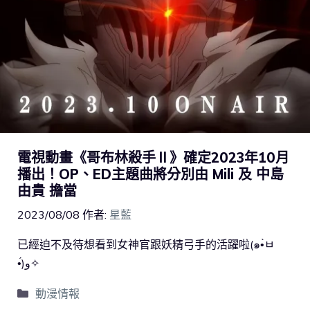
電視動畫《哥布林殺手Ⅱ》確定2023年10月
播出！OP、ED主題曲將分別由 Mili 及 中島
由貴 擔當
2023/08/08
作者:
星藍
已經迫不及待想看到女神官跟妖精弓手的活躍啦(๑•̀ㅂ
•́)و✧
動漫情報