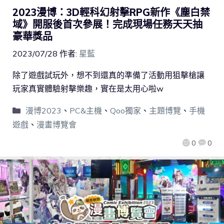
2023漫博：3D輕科幻射擊RPG新作《塵白禁
域》開服後首次參展！完成現場任務天天抽
豪華獎品
2023/07/28
作者:
星藍
除了遊戲試玩外，想不到還真的準備了活動用狙擊槍讓
玩家真實體驗射擊樂趣，實在是太用心啦w
漫博2023
、
PC&主機
、
Qoo獨家
、
主題博覽
、
手機
遊戲
、
漫畫博覽會
0
0