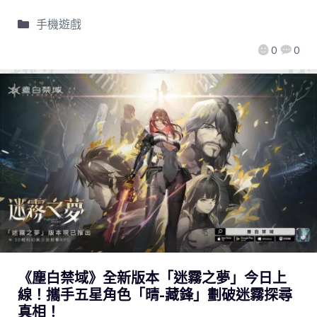
手機遊戲
0
0
《塵白禁域》全新版本「迷霧之夢」今日上
線！攜手五星角色「晴-藏鋒」劃破迷霧探尋
真相！