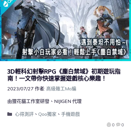
3D輕科幻射擊RPG《塵白禁域》初期遊玩指
南！一文帶你快速掌握遊戲核心樂趣！
2023/07/27
作者:
高級雜工Mo編
由狸花貓工作室研發、NIJIGEN 代理
心得測評
、
Qoo獨家
、
手機遊戲
0
0