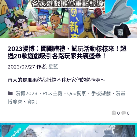
2023漫博：闖關贈禮、試玩活動樣樣來！超
過20款遊戲吸引各路玩家共襄盛舉！
2023/07/27
作者:
星藍
再大的颱風果然都抵擋不住玩家們的熱情啊～
漫博2023
、
PC&主機
、
Qoo獨家
、
手機遊戲
、
漫畫
博覽會
、
資訊
0
0