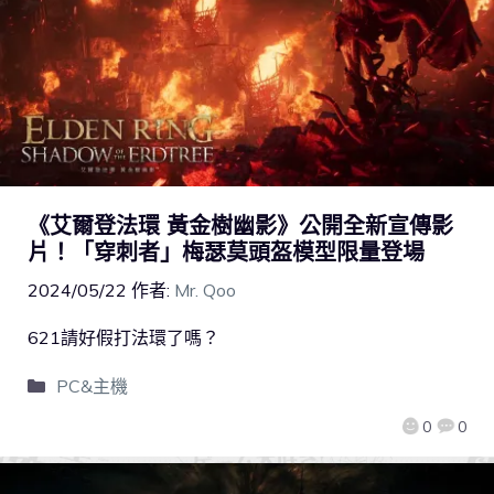
《艾爾登法環 黃金樹幽影》公開全新宣傳影
片！「穿刺者」梅瑟莫頭盔模型限量登場
2024/05/22
作者:
Mr. Qoo
621請好假打法環了嗎？
PC&主機
0
0