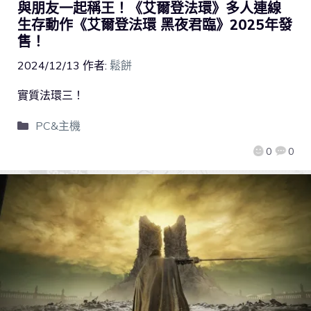
與朋友一起稱王！《艾爾登法環》多人連線
生存動作《艾爾登法環 黑夜君臨》2025年發
售！
2024/12/13
作者:
鬆餅
實質法環三！
PC&主機
0
0