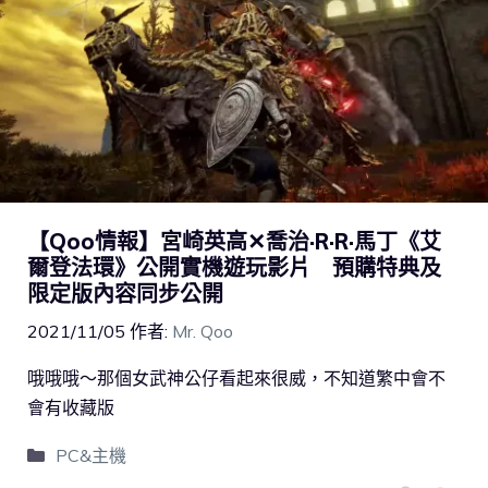
【Qoo情報】宮崎英高✕喬治·R·R·馬丁《艾
爾登法環》公開實機遊玩影片 預購特典及
限定版內容同步公開
2021/11/05
作者:
Mr. Qoo
哦哦哦～那個女武神公仔看起來很威，不知道繁中會不
會有收藏版
PC&主機