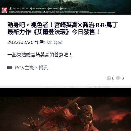
動身吧，褪色者！宮崎英高✕喬治·R·R·馬丁
最新力作《艾爾登法環》今日發售！
2022/02/25
作者:
Mr. Qoo
一起來體驗宮崎英高的善意吧！
PC&主機
、
資訊
0
0