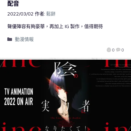
配音
2022/03/02
作者:
鬆餅
聲優陣容有夠豪華，再加上 IG 製作，值得期待
動漫情報
0
0