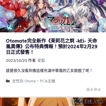
Otomate完全新作《茉莉花之炯 -kEi- 天命
胤異傳》公布特典情報！預計2024年2月29
日正式發售！
2023/10/20
作者:
星藍
感覺很久沒看到像這樣充滿中華風的乙女遊戲了呢！
女性向 Otome
、
PC&主機
0
0