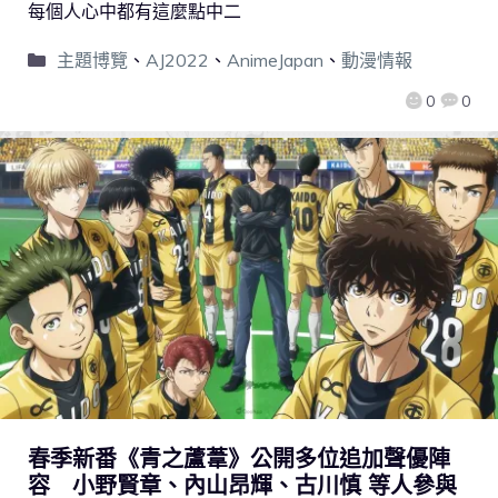
每個人心中都有這麼點中二
主題博覽
、
AJ2022
、
AnimeJapan
、
動漫情報
0
0
春季新番《青之蘆葦》公開多位追加聲優陣
容 小野賢章、內山昂輝、古川慎 等人參與