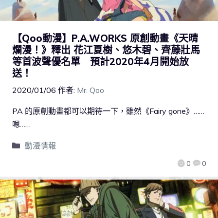
【Qoo動漫】P.A.WORKS 原創動畫《天晴
爛漫！》釋出 花江夏樹、悠木碧、齊藤壯馬
等首波聲優名單 預計2020年4月開始放
送！
2020/01/06
作者:
Mr. Qoo
PA 的原創動畫都可以期待一下，雖然《Fairy gone》……
嗯……
動漫情報
0
0