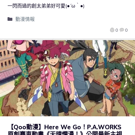
一閃而過的創太弟弟好可愛(●´ω｀●)
動漫情報
0
0
【Qoo動漫】Here We Go！P.A.WORKS
原創賽車動畫《天晴爛漫！》公開最新主視