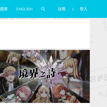
註冊
登入
戲庫
ENGLISH