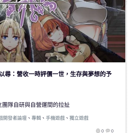
詩》吳以尋：營收一時評價一世，生存與夢想的予
獨立團隊自研與自營運間的拉扯
戲開發者論壇
、
專輯
、
手機遊戲
、
獨立遊戲
0
0