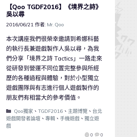
【Qoo TGDF2016】《境界之詩》
吳以尋
2016/06/21
作者:
Mr. Qoo
本次講座我們很榮幸邀請到希娜科藝
的執行長兼遊戲製作人吳以尋，為我
們分享「境界之詩 Tactics」一路走來
從研發到營運不同位置完整參與所經
歷的各種過程與體驗，對於小型獨立
遊戲團隊與有志進行個人遊戲製作的
朋友們有相當大的參考價值。
Qoo獨家
、
TGDF2016
、
主題博覽
、
台北
遊戲開發者論壇
、
專輯
、
手機遊戲
、
獨立遊
戲
0
0