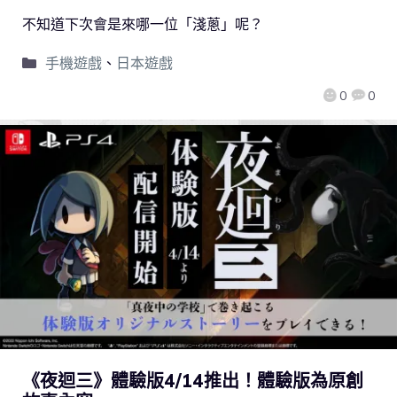
不知道下次會是來哪一位「淺蔥」呢？
手機遊戲
、
日本遊戲
0
0
《夜迴三》體驗版4/14推出！體驗版為原創