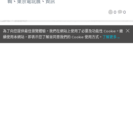
輯
、
東京電玩展
、
資訊
0
0
為了向您提供最佳瀏覽體驗，我們在網站上使用了必要及功能性 Cookie。繼
續使用本網站，即表示您了解並同意我們的 Cookie 使用方式。
了解更多→
【Qoo情報】「魔王大王龍」與「憧憬成為
勇者的少女」之間令人感動的 RPG 遊戲《邪
惡國王與出色勇者》今天發售！
2021/09/30
作者:
Mr. Qoo