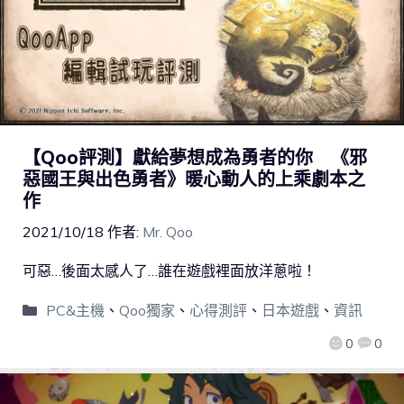
【Qoo評測】獻給夢想成為勇者的你 《邪
惡國王與出色勇者》暖心動人的上乘劇本之
作
2021/10/18
作者:
Mr. Qoo
可惡…後面太感人了…誰在遊戲裡面放洋蔥啦！
PC&主機
、
Qoo獨家
、
心得測評
、
日本遊戲
、
資訊
0
0