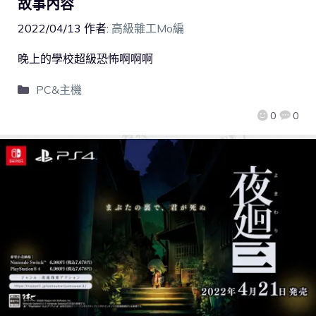
故事內容
2022/04/13
作者:
高級雜工Mo編
晚上的學校超級恐怖啊啊啊
PC&主機
0
0