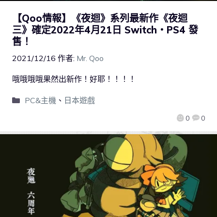
【Qoo情報】《夜迴》系列最新作《夜迴
三》確定2022年4月21日 Switch・PS4 發
售！
2021/12/16
作者:
Mr. Qoo
哦哦哦哦果然出新作！好耶！！！！
PC&主機
、
日本遊戲
0
0