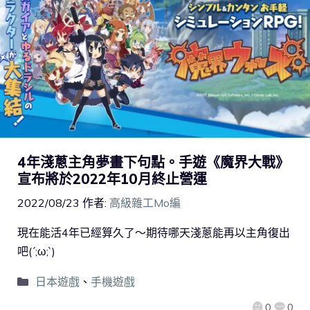
4年淺蔥主角夢畫下句點。手遊《魔界大戰》
宣布將於2022年10月終止營運
2022/08/23
作者:
高級雜工Mo編
現在能活4年已經算久了～期待哪天淺蔥能再以主角復出
吧(´;ω;`)
日本遊戲
、
手機遊戲
0
0