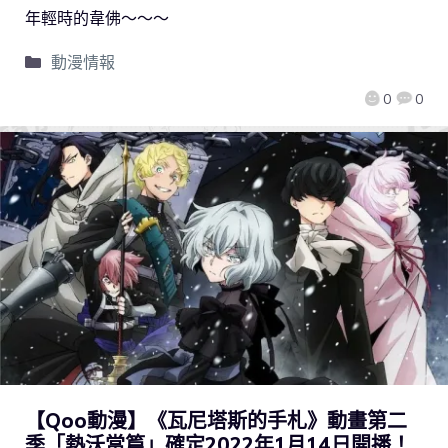
年輕時的韋佛～～～
動漫情報
0
0
【Qoo動漫】《瓦尼塔斯的手札》動畫第二
季「熱沃當篇」確定2022年1月14日開播！