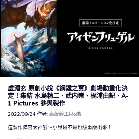
虛淵玄 原創小說《鋼鐵之翼》劇場動畫化決
定！集結 水島精二、武内崇、梶浦由記、A-
1 Pictures 參與製作
2022/09/24
作者:
高級雜工Mo編
這製作陣容太神啦～小說是不是也該重版出來！