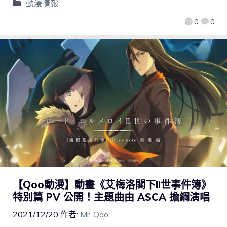
動漫情報
0
0
【Qoo動漫】動畫《艾梅洛閣下II世事件簿》
特別篇 PV 公開！主題曲由 ASCA 擔綱演唱
2021/12/20
作者:
Mr. Qoo