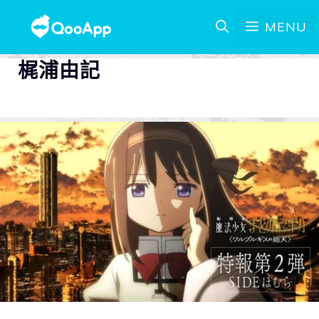
MENU
梶浦由記