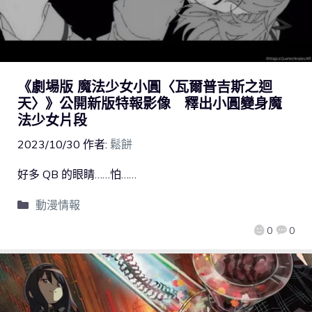
《劇場版 魔法少女小圓〈瓦爾普吉斯之迴
天〉》公開新版特報影像 釋出小圓變身魔
法少女片段
2023/10/30
作者:
鬆餅
好多 QB 的眼睛……怕……
動漫情報
0
0