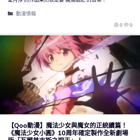
動漫情報
0
0
【Qoo動漫】魔法少女與魔女的正統續篇！
《魔法少女小圓》10周年確定製作全新劇場