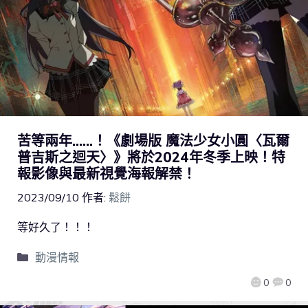
苦等兩年……！《劇場版 魔法少女小圓〈瓦爾
普吉斯之迴天〉》將於2024年冬季上映！特
報影像與最新視覺海報解禁！
2023/09/10
作者:
鬆餅
等好久了！！！
動漫情報
0
0