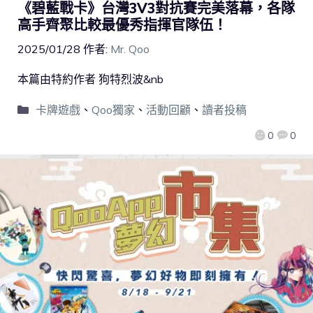
《碧藍戰卡》台灣3V3對抗賽完美落幕，各隊
高手齊聚比較最優秀指揮官隊伍！
2025/01/28
作者:
Mr. Qoo
本篇由特約作者 狗特烈波&nb
卡牌遊戲
、
Qoo獨家
、
活動回顧
、
讀者投稿
0
0