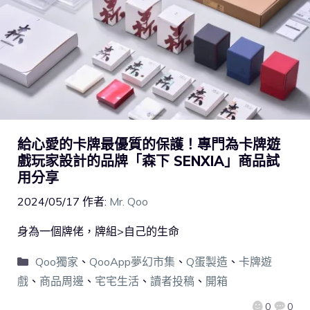
給心愛的卡牌最優質的保護！專門為卡牌遊
戲玩家設計的品牌「森下 SENXIA」商品試
用分享
2024/05/17
作者:
Mr. Qoo
身為一個牌佬，牌組>自己的生命
Qoo獨家
、
QooApp夢幻市集
、
Q蛋製造
、
卡牌遊
戲
、
商品周邊
、
宅宅生活
、
讀者投稿
、
開箱
0
0