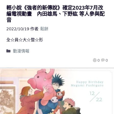
輕小說《強者的新傳說》確定2023年7月改
編電視動畫 內田雄馬、下野紘 等人參與配
音
2022/10/19
作者:
鬆餅
全☆員☆大☆整☆形
動漫情報
0
0