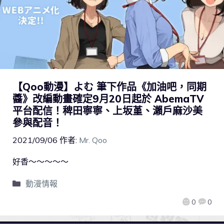
【Qoo動漫】よむ 筆下作品《加油吧，同期
醬》改編動畫確定9月20日起於 AbemaTV
平台配信！稗田寧寧、上坂堇、瀨戶麻沙美
參與配音！
2021/09/06
作者:
Mr. Qoo
好香～～～～～
動漫情報
0
0