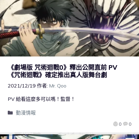
《劇場版 咒術迴戰0》釋出公開直前 PV
《咒術迴戰》確定推出真人版舞台劇
2021/12/19
作者:
Mr. Qoo
PV 給看這麼多可以嗎！監督！
動漫情報
0
0