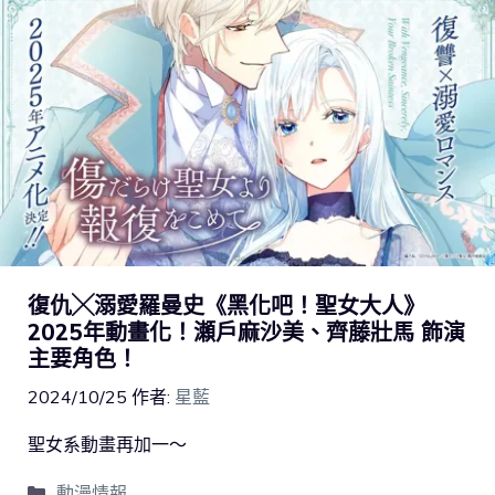
復仇╳溺愛羅曼史《黑化吧！聖女大人》
2025年動畫化！瀬戶麻沙美、齊藤壯馬 飾演
主要角色！
2024/10/25
作者:
星藍
聖女系動畫再加一～
動漫情報