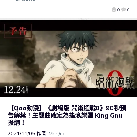
0
0
【Qoo動漫】《劇場版 咒術迴戰0》90秒預
告解禁！主題曲確定為搖滾樂團 King Gnu
擔綱！
2021/11/05
作者:
Mr. Qoo