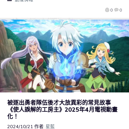
0
0
被逐出勇者隊伍後才大放異彩的常見故事
《使人誤解的工房主》2025年4月電視動畫
化！
2024/10/21
作者:
星藍