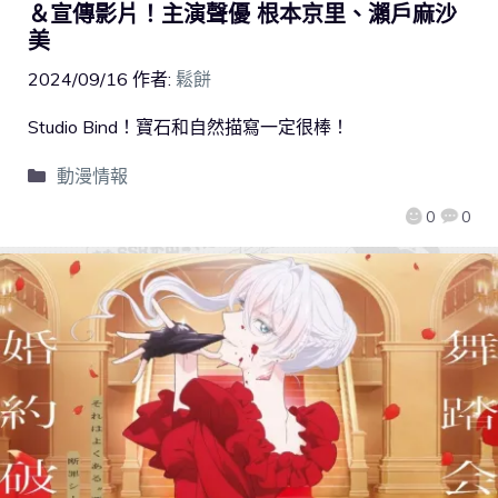
＆宣傳影片！主演聲優 根本京里、瀨戶麻沙
美
2024/09/16
作者:
鬆餅
Studio Bind！寶石和自然描寫一定很棒！
動漫情報
0
0