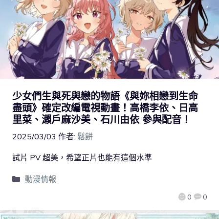
少女們生與死與戀的物語《與妳相戀到生命
盡頭》確定改編電視動畫！高橋李依、日高
里菜、瀨戶麻沙美、石川由依 參與配音！
2025/03/03
作者:
鬆餅
試片 PV 超美，希望正片也能有這個水準
動漫情報
0
0