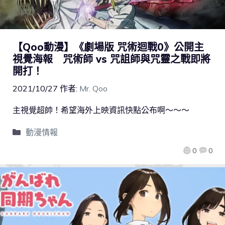
【Qoo動漫】《劇場版 咒術迴戰0》公開主
視覺海報 咒術師 vs 咒詛師與咒靈之戰即將
開打！
2021/10/27
作者:
Mr. Qoo
主視覺超帥！希望海外上映資訊快點公布啊～～～
動漫情報
0
0