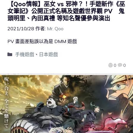
【Qoo情報】巫女 vs 邪神？！手遊新作《巫
女筆記》公開正式名稱及遊戲世界觀 PV 鬼
頭明里、內田真禮 等知名聲優參與演出
2021/10/28
作者:
Mr. Qoo
PV 畫面差點誤以為是 DMM 遊戲
手機遊戲
、
日本遊戲
0
0