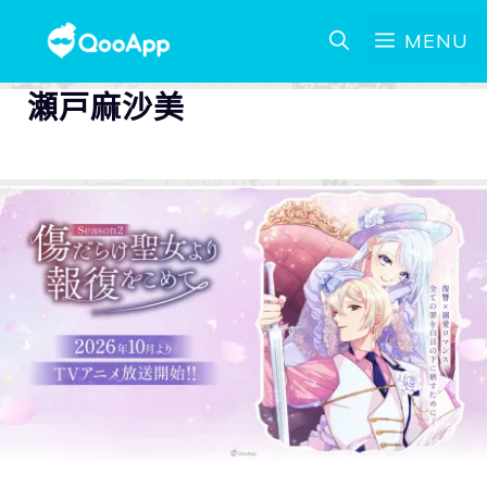
MENU
瀬戸麻沙美