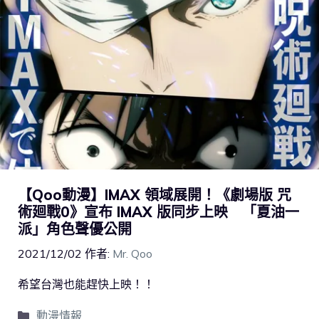
【Qoo動漫】IMAX 領域展開！《劇場版 咒
術廻戰0》宣布 IMAX 版同步上映 「夏油一
派」角色聲優公開
2021/12/02
作者:
Mr. Qoo
希望台灣也能趕快上映！！
動漫情報