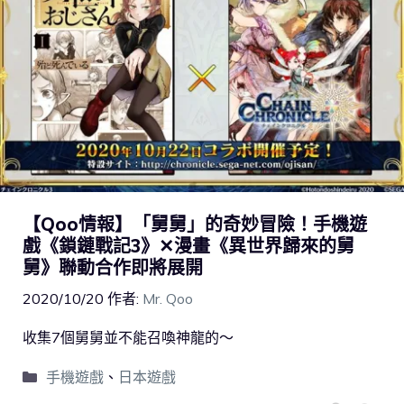
【Qoo情報】「舅舅」的奇妙冒險！手機遊
戲《鎖鏈戰記3》✕漫畫《異世界歸來的舅
舅》聯動合作即將展開
2020/10/20
作者:
Mr. Qoo
收集7個舅舅並不能召喚神龍的～
手機遊戲
、
日本遊戲