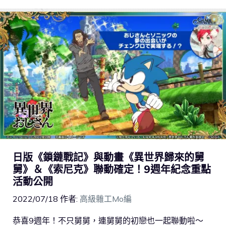
日版《鎖鏈戰記》與動畫《異世界歸來的舅
舅》＆《索尼克》聯動確定！9週年紀念重點
活動公開
2022/07/18
作者:
高級雜工Mo編
恭喜9週年！不只舅舅，連舅舅的初戀也一起聯動啦～