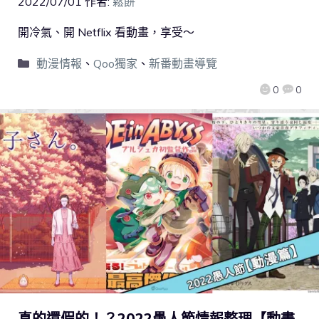
2022/07/01
作者:
鬆餅
開冷氣、開 Netflix 看動畫，享受～
動漫情報
、
Qoo獨家
、
新番動畫導覽
0
0
真的還假的！？2022愚人節情報整理【動畫