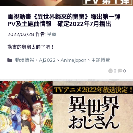
電視動畫《異世界歸來的舅舅》釋出第一彈
PV及主題曲情報 確定2022年7月播出
2022/03/28
作者:
星藍
動畫的舅舅太帥了吧！
動漫情報
、
AJ2022
、
AnimeJapan
、
主題博覽
0
0