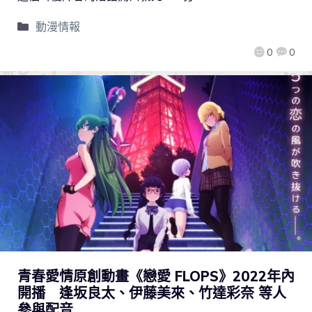
動漫情報
0
0
青春愛情原創動畫《戀愛 FLOPS》2022年內
開播 逢坂良太、伊藤美來、竹達彩奈 等人
參與配音