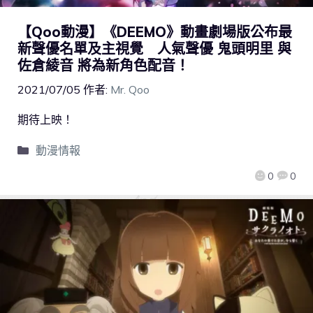
【Qoo動漫】《DEEMO》動畫劇場版公布最
新聲優名單及主視覺 人氣聲優 鬼頭明里 與
佐倉綾音 將為新角色配音！
2021/07/05
作者:
Mr. Qoo
期待上映！
動漫情報
0
0