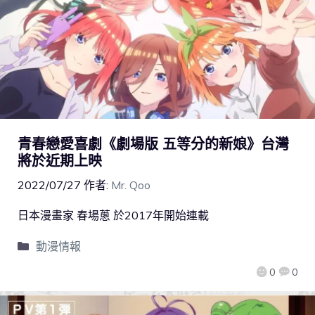
青春戀愛喜劇《劇場版 五等分的新娘》台灣
將於近期上映
2022/07/27
作者:
Mr. Qoo
日本漫畫家 春場蔥 於2017年開始連載
動漫情報
0
0