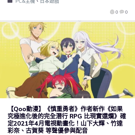
PC&主機
、
日本遊戲
0
0
【Qoo動漫】《慎重勇者》作者新作《如果
究極進化後的完全潛行 RPG 比現實還爛》確
定2021年4月電視動畫化！山下大輝、竹達
彩奈、古賀葵 等聲優參與配音