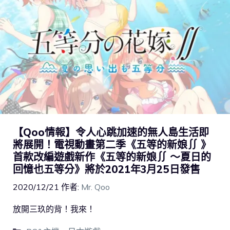
【Qoo情報】令人心跳加速的無人島生活即
將展開！電視動畫第二季《五等的新娘∬ 》
首款改編遊戲新作《五等的新娘∬ ～夏日的
回憶也五等分》將於2021年3月25日發售
2020/12/21
作者:
Mr. Qoo
放開三玖的背！我來！