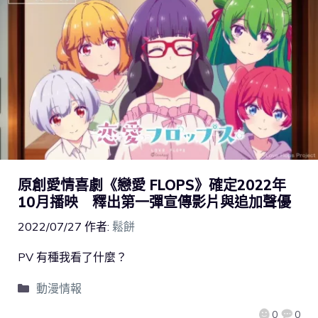
原創愛情喜劇《戀愛 FLOPS》確定2022年
10月播映 釋出第一彈宣傳影片與追加聲優
2022/07/27
作者:
鬆餅
PV 有種我看了什麼？
動漫情報
0
0