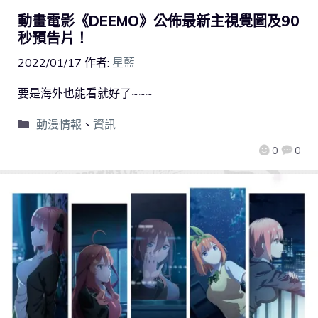
動畫電影《DEEMO》公佈最新主視覺圖及90
秒預告片！
2022/01/17
作者:
星藍
要是海外也能看就好了~~~
動漫情報
、
資訊
0
0