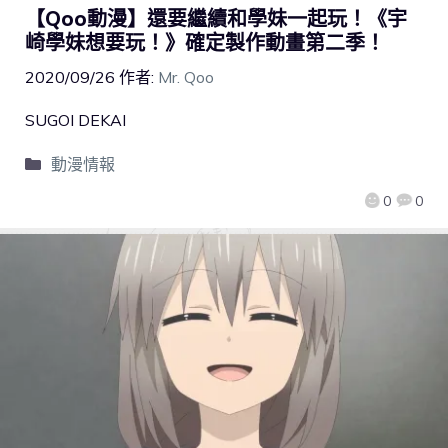
【Qoo動漫】還要繼續和學妹一起玩！《宇
崎學妹想要玩！》確定製作動畫第二季！
2020/09/26
作者:
Mr. Qoo
SUGOI DEKAI
動漫情報
0
0